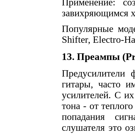
Применение: со
завихряющимся х
Популярные моде
Shifter, Electro-H
13. Преампы (P
Предусилители 
гитары, часто и
усилителей. С и
тона - от теплог
попадания сиг
слушателя это оз