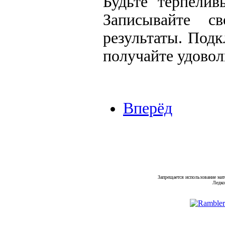
Будьте терпелив
Записывайте с
результаты. Подк
получайте удовол
Вперёд
Запрещается использование мат
Ледко