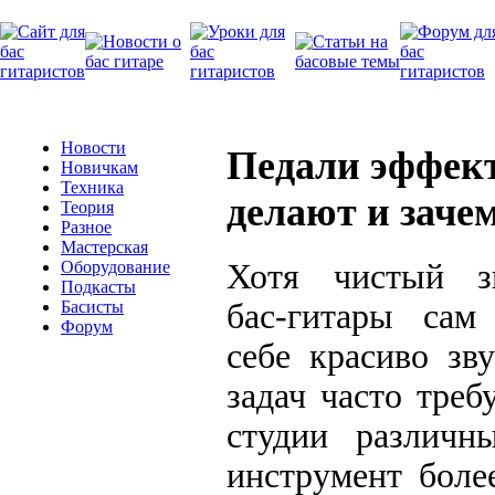
Новости
Педали эффект
Новичкам
Техника
делают и заче
Теория
Разное
Мастерская
Хотя чистый з
Оборудование
Подкасты
бас-гитары сам
Басисты
Форум
себе красиво зв
задач часто треб
студии различн
инструмент боле