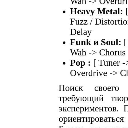
Wah -> Overdri
Heavy Metal:
[
Fuzz / Distorti
Delay
Funk и Soul:
[
Wah -> Chorus 
Pop :
[ Tuner -
Overdrive -> C
Поиск своего 
требующий твор
экспериментов. 
ориентироваться