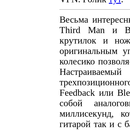
Весьма интересн
Third Man и B
крутилок и нож
оригинальным у
колесико позволя
Настраиваемый
трехпозиционног
Feedback или Bl
собой аналог
миллисекунд, к
гитарой так и с 