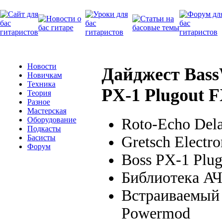
Новости
Дайджест BassW
Новичкам
Техника
PX-1 Plugout F
Теория
Разное
Мастерская
Roto-Echo Del
Оборудование
Подкасты
Gretsch Electr
Басисты
Форум
Boss PX-1 Plu
Библиотека А
Встраиваемый
Powermod