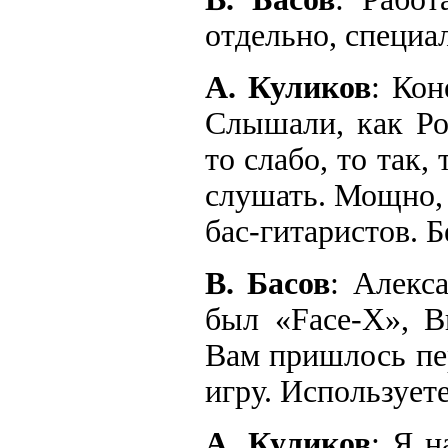
отдельно, специа
А. Куликов
: Кон
Слышали, как Ро
то слабо, то так,
слушать. Мощно,
бас-гитаристов. Б
В. Басов
: Алекс
был «Face-X», В
Вам пришлось пе
игру. Использует
А. Куликов
: Я н