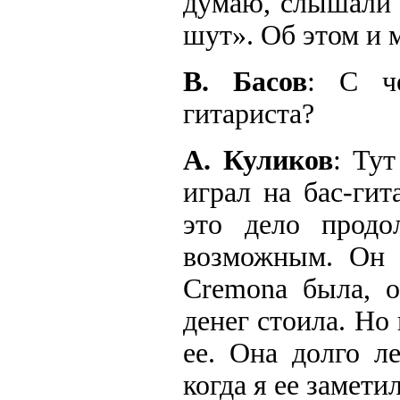
думаю, слышали 
шут». Об этом и 
В. Басов
: С че
гитариста?
А. Куликов
: Ту
играл на бас-гит
это дело продо
возможным. Он п
Cremona была, о
денег стоила. Но
ее. Она долго л
когда я ее замети