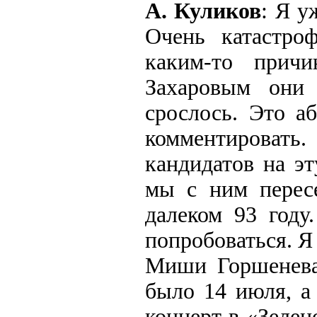
А. Куликов
: Я у
Очень катастро
каким-то прич
Захаровым они 
срослось. Это а
комментироват
кандидатов на э
мы с ним перес
далеком 93 году
попробоваться. Я
Миши Горшенева,
было 14 июля, а
концерт в «Зелен