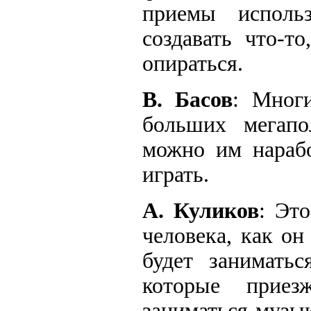
приемы исполь
создавать что-т
опираться.
В. Басов
: Мног
больших мегапо
можно им нарабо
играть.
А. Куликов
: Эт
человека, как он
будет заниматьс
которые приез
заниматься музы