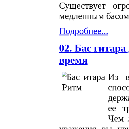
Существует огр
медленным басом
Подробнее...
02. Бас гитара
время
Из в
спо
держ
ее т
Чем 
уважения вы уви