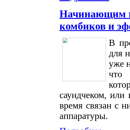
Начинающим м
комбиков и эф
В пр
для 
уже 
что 
кото
саундчеком, или 
время связан с 
аппаратуры.