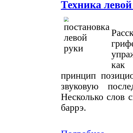
Техника левой
Расс
гри
упра
как
принцип позици
звуковую после
Несколько слов 
баррэ.