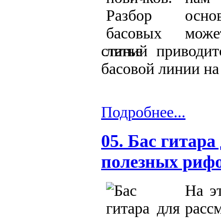
осно
може
статье приводи
басовой линии на
Подробнее...
05. Бас гитара
полезных риф
На э
расс