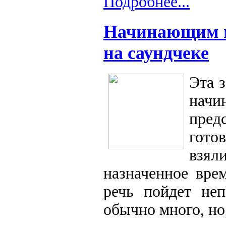
Подробнее...
Начинающим му
на саундчеке
Эта 
нач
пред
гото
взял
назначенное вре
речь пойдет неп
обычно много, но,