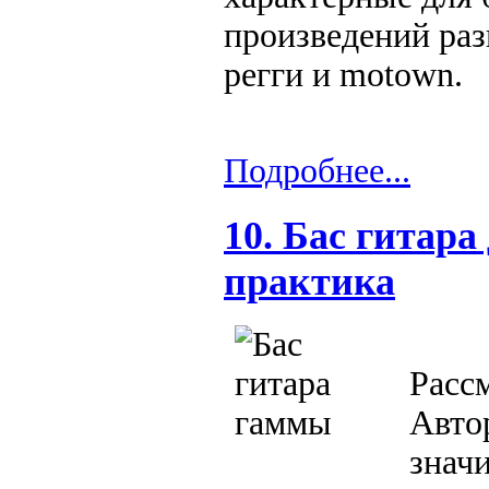
произведений раз
регги и motown.
Подробнее...
10. Бас гитар
практика
Расс
Авт
знач