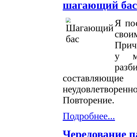
шагающий бас
Я по
сво
Прич
у м
разб
составляющи
неудовлетворе
Повторение.
Подробнее...
Чередование п