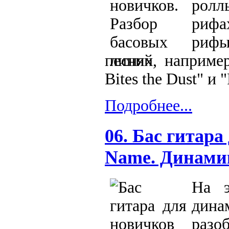
ролл
рифа
рифы
песнях, например
Bites the Dust" и 
Подробнее...
06. Бас гитара
Name. Динами
На э
дина
разо