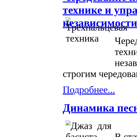
технике и упр
независимости
Чере
тех
неза
строгим чередован
Подробнее...
Динамика пес
В ста