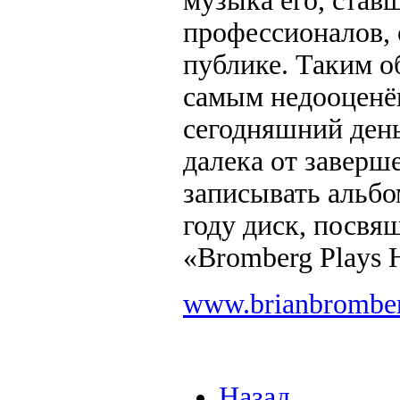
музыка его, став
профессионалов, 
публике. Таким о
самым недооценё
сегодняшний день
далека от заверш
записывать альбо
году диск, посв
«Bromberg Plays 
www.brianbromber
Назад