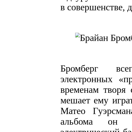
в совершенстве, 
Бромберг все
электронных «п
временам творя 
мешает ему играт
Матео Гуэрсман
альбома он з