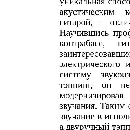
уникальная спосо
акустическим к
гитарой, – отли
Научившись проф
контрабасе, г
заинтересова
электрического 
систему звукои
тэппинг, он п
модернизировав
звучания. Таким 
звучание в испол
а двуручный тэпп