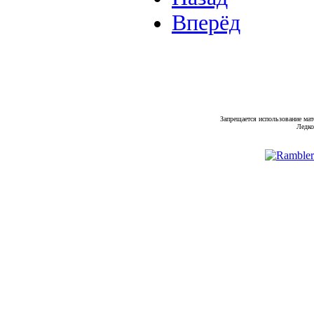
Вперёд
Запрещается использование мат
Ледко