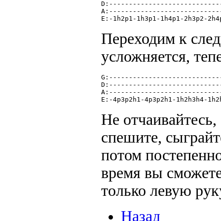
D:----------------------------
A:----------------------------
E:-1h2p1-1h3p1-1h4p1-2h3p2-2h4
Переходим к сле
усложняется, теп
G:----------------------------
D:----------------------------
A:----------------------------
E:-4p3p2h1-4p3p2h1-1h2h3h4-1h2
Не отчаивайтесь, 
спешите, сыграйт
потом постепенно
время вы сможете
только левую рук
Назад