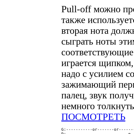
Pull-off можно п
также используетс
вторая нота долж
сыграть ноты эти
соответствующие 
играется щипком,
надо с усилием с
зажимающий перв
палец, звук полу
немного толкнуть
ПОСМОТРЕТЬ
G:-----------or-------or------
D:--------------------------p-