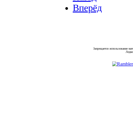
Вперёд
Запрещается использование мат
Ледко