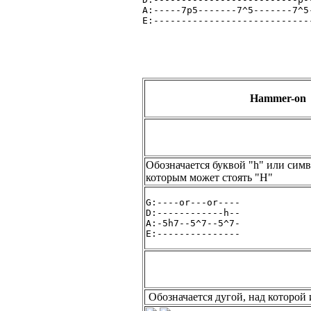
A:-----7p5-------7^5-------7^5
E:----------------------------
Hammer-on
Обозначается буквой "h" или симв
которым может стоять "H"
G:----or---or----
D:------------h--
A:-5h7--5^7--5^7-
E:---------------
Обозначается дугой, над которой 