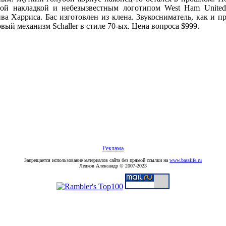
ной накладкой и небезызвестным логотипом West Ham Unite
ива Харриса. Бас изготовлен из клена. Звукосниматель, как и п
овый механизм Schaller в стиле 70-ых. Цена вопроса $999.
Реклама
Запрещается использование материалов сайта без прямой ссылки на
www.basslife.ru
Ледков Александр © 2007-2023