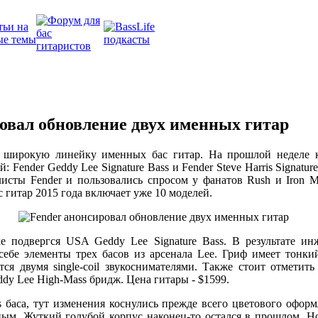
овал обновление двух именных гитар
т широкую линейку именных бас гитар. На прошлой неделе 
 Fender Geddy Lee Signature Bass и Fender Steve Harris Signatur
исты Fender и пользовались спросом у фанатов Rush и Iron M
 гитар 2015 года включает уже 10 моделей.
е подвергся USA Geddy Lee Signature Bass. В результате и
себе элементы трех басов из арсенала Lee. Гриф имеет тонк
тся двумя single-coil звукоснимателями. Также стоит отмети
dy Lee High-Mass бридж. Цена гитары - $1599.
is баса, тут изменения коснулись прежде всего цветового офор
чным. Жуткий голубой корпус наконец-то остался в прошлом. Но