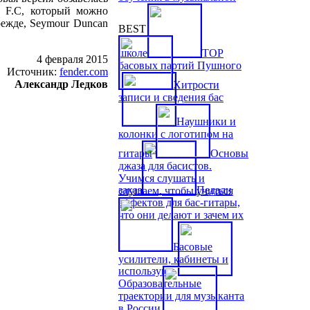
d F.C, который можно
режде, Seymour Duncan
BEST
школе
TOP
4 февраля 2015
басовых партий Пушного
Источник:
fender.com
Александр Ледков
Хитрости
записи и сведения бас
Наушники и
колонки с логотипом на
гитары
Основы
джаза для басистов.
Учимся слушать и
заказ
Педали
слушаем, чтобы учиться
эффектов для бас-гитары,
что они делают и зачем их
Басовые
усилители, кабинеты и
используют
Образовательные
траектории для музыканта
в России