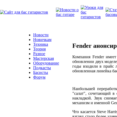
Новости
Новичкам
Техника
Fender анонсир
Теория
Разное
Компания Fender имее
Мастерская
обновлении двух моделей:
Оборудование
годы входили в прайс л
Подкасты
обновленная линейка бас
Басисты
Форум
Наибольшей переработк
"салат", сочетающий в 
накладкой. Звук снимае
механизм и именной Ged
Что касается Steve Harr
взгляд стало более уда