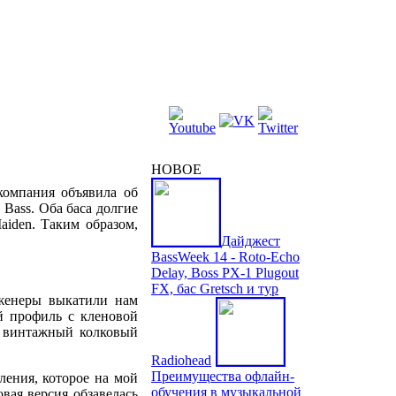
НОВОЕ
компания объявила об
e Bass. Оба баса долгие
aiden. Таким образом,
Дайджест
BassWeek 14 - Roto-Echo
Delay, Boss PX-1 Plugout
FX, бас Gretsch и тур
нженеры выкатили нам
ий профиль с кленовой
ть винтажный колковый
Radiohead
Преимущества офлайн-
мления, которое на мой
обучения в музыкальной
вая версия обзавелась