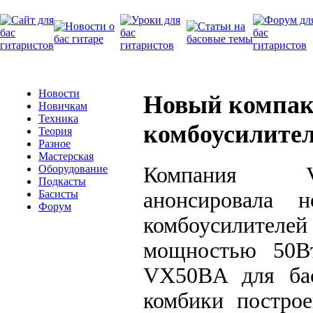
Новости
Новый компа
Новичкам
Техника
комбоусилите
Теория
Разное
Мастерская
Компания 
Оборудование
Подкасты
анонсировала 
Басисты
Форум
комбоусилителей
мощностью 50В
VX50BA для бас
комбики постро