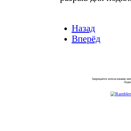
Назад
Вперёд
Запрещается использование мат
Ледко