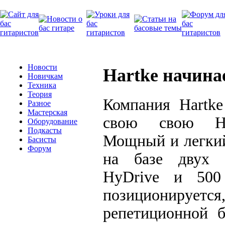
Новости
Hartke начина
Новичкам
Техника
Теория
Компания Hartke
Разное
Мастерская
свою свою H
Оборудование
Подкасты
Мощный и легкий
Басисты
Форум
на базе двух 
HyDrive и 500
позиционируетс
репетиционной б