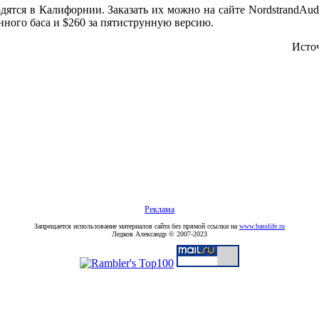
дятся в Калифорнии. Заказать их можно на сайте NordstrandAudi
нного баса и $260 за пятиструнную версию.
Исто
Реклама
Запрещается использование материалов сайта без прямой ссылки на
www.basslife.ru
Ледков Александр © 2007-2023