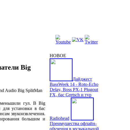
НОВОЕ
атели Big
Дайджест
BassWeek 14 - Roto-Echo
Delay, Boss PX-1 Plugout
FX, бас Gretsch и тур
уменьшили гул. В Big
н для установки в бас
нсам звукоизвлечения.
Radiohead
лирования большим и
Преимущества офлайн-
обучения в музыкальной