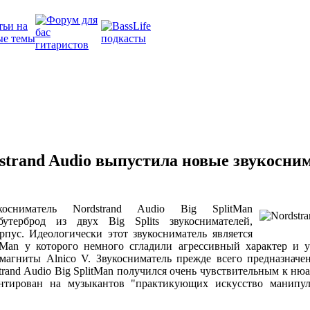
trand Audio выпустила новые звукосним
косниматель Nordstrand Audio Big SplitMan
бутерброд из двух Big Splits звукоснимателей,
пус. Идеологически этот звукосниматель является
igMan у которого немного сгладили агрессивный характер и 
магниты Alnico V. Звукосниматель прежде всего предназначе
trand Audio Big SplitMan получился очень чувствительным к нюа
нтирован на музыкантов "практикующих искусство манипу