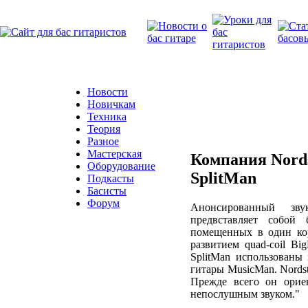
Новости
Новичкам
Техника
Теория
Разное
Мастерская
Компания Nords
Оборудование
SplitMan
Подкасты
Басисты
Форум
Анонсированный зву
предвставляет собой 
помещенных в один кор
развитием quad-coil B
SplitMan использованы 
гитары MusicMan. Nords
Прежде всего он орие
непослушным звуком."