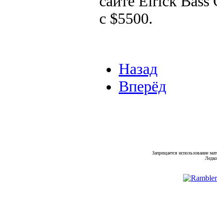
сайте Elrick Bass
с $5500.
Назад
Вперёд
Запрещается использование мат
Ледко