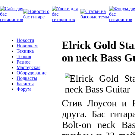
Новости
Elrick Gold St
Новичкам
Техника
on neck Bass G
Теория
Разное
Мастерская
Оборудование
Подкасты
Басисты
Форум
Стив Лоусон и E
друга. Бас гита
Bolt-on neck Ba