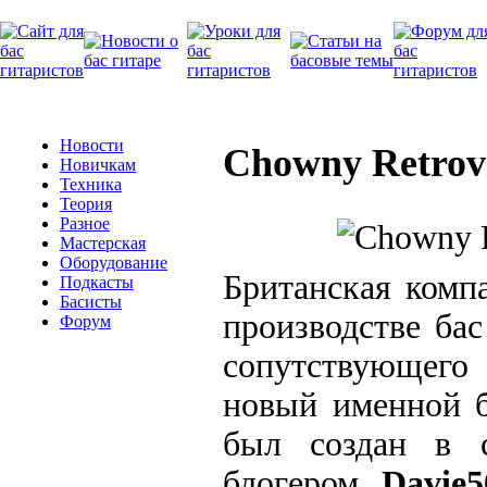
Новости
Chowny Retrovi
Новичкам
Техника
Теория
Разное
Мастерская
Оборудование
Британская комп
Подкасты
Басисты
производстве бас
Форум
сопутствующего 
новый именной б
был создан в с
блогером
Davie5