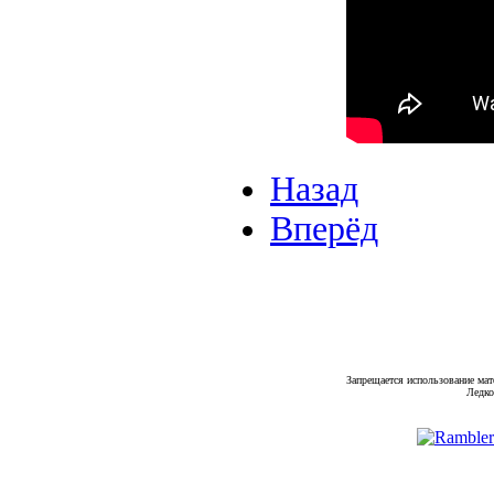
Назад
Вперёд
Запрещается использование мат
Ледко