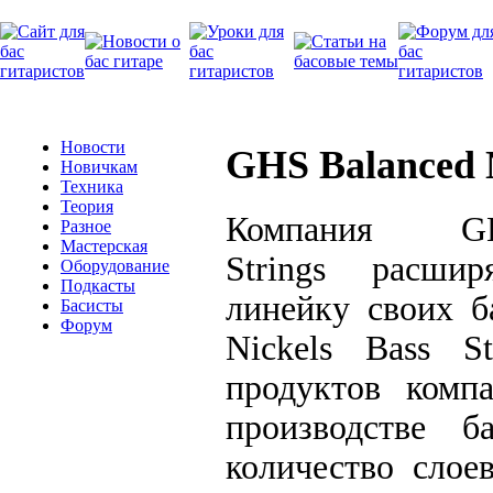
Новости
GHS Balanced N
Новичкам
Техника
Теория
Компания G
Разное
Мастерская
Strings расшир
Оборудование
Подкасты
линейку своих б
Басисты
Форум
Nickels Bass S
продуктов комп
производстве б
количество слое