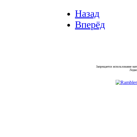
Назад
Вперёд
Запрещается использование мат
Ледко