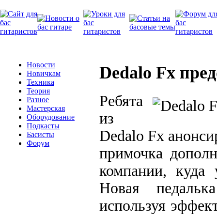
Новости
Dedalo Fx пре
Новичкам
Техника
Теория
Ребята
Разное
Мастерская
из
Оборудование
Подкасты
Dedalo Fx анонси
Басисты
Форум
примочка дополн
компании, куда 
Новая педалька
используя эффек