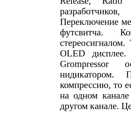
Release, Rati
разработчиков
Переключение ме
футсвитча. К
стереосигналом.
OLED дисплее. 
Grompressor о
нидикатором. 
компрессию, то е
на одном канале
другом канале. Ц