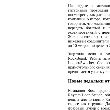
На неделе я активно
гитарными проводам
посмотреть, как длина и
компании Asterope, кот
говорится, что компания
передать богатый и 
экранированный с пере
Жилы изготовлены из 
никелевые соединители 
до 10 метров по цене от $
Зацепила меня и за
RockBoard. Ребята за
Looper/Switcher Conn
прямоугольного сечения
предлагается узнать у ло
Новые педальки от
Компания Boss предст
Rhythm Loop Station, о
педаль для гитары и б
скорее как игрушка. Д
фразовый лупер с возмо