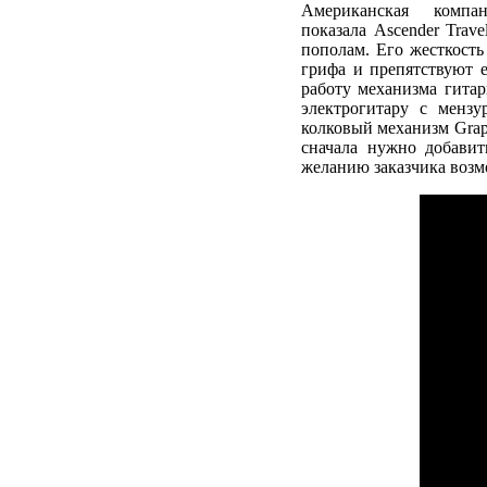
Американская компан
показала Ascender Trave
пополам. Его жесткость
грифа и препятствуют 
работу механизма гита
электрогитару с менз
колковый механизм Grap
сначала нужно добавит
желанию заказчика возмож