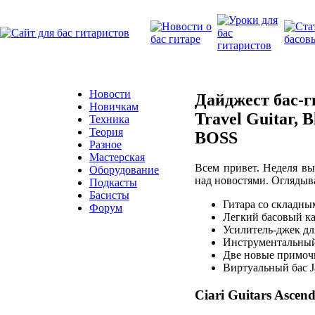
Новости
Дайджест бас-г
Новичкам
Travel Guitar,
Техника
Теория
BOSS
Разное
Мастерская
Всем привет. Неделя вы
Оборудование
над новостями. Оглядыва
Подкасты
Басисты
Гитара со складным
Форум
Легкий басовый каб
Усилитель-джек для
Инструментальный к
Две новые примочк
Виртуальный бас Ja
Ciari Guitars Ascend