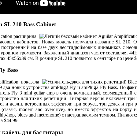
on SL 210 Bass Cabinet
ication расширила
асовых кабинетов. Новая модель получила название SL 210. О
, построенный на базе двух десятидюймовых динамиков с нео
 уровнем громкости. Заявленный диапазон частот составляет 44
тах 45x56x39 см. В рознице SL 210 появится в сентябре по цене $
ly Bass
ification показала
два новых устройства amPlug2 Fly и amPlug2 Fly Bass. По факт
ель Fly 3 mini guitar amp в очень компактный, совмещенный с
тройство для тихих репетиций. Гитарная версия включает три к
ntrol и девять встроенных эффектов: три хоруса, три делея и три 
(classic, modern and overdrive), но вместо эффектов на борту
, hip-hop, blues and metronome) с настраиваемым темпом. Питают
а $44.99.
кабель для бас гитары