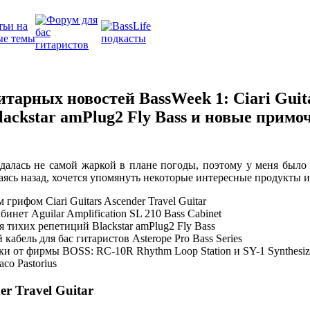
итарных новостей BassWeek 1: Ciari Guit
 Blackstar amPlug2 Fly Bass и новые прим
далась не самой жаркой в плане погоды, поэтому у меня было
ясь назад, хочется упомянуть некоторые интересные продукты и
 грифом Ciari Guitars Ascender Travel Guitar
инет Aguilar Amplification SL 210 Bass Cabinet
 тихих репетиций Blackstar amPlug2 Fly Bass
абель для бас гитаристов Asterope Pro Bass Series
и от фирмы BOSS: RC-10R Rhythm Loop Station и SY-1 Synthesiz
co Pastorius
er Travel Guitar