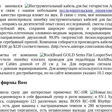
 занимался
и в связи с нашим небольшим
исследовательским проектом
 качество провода влияет на звук. В связи с этим, моё внимани
орая анонсировала линейку инструментальных кабелей для бас
, опираясь на десятилетий опыт своих исследований, смогла соз
глубокий звук, сохранив широкую середину и прозрачны
крестно-плетенным оловянно-медным экраном, покрывающим 
направленной двухосевой 99,9% сверхчистой бескислородно
и серебряный припой. Компания собирается производить кабели
100 до $220 соответственно. (http://www.asterope.com/custom-shop/
метка от компании
пустили линейку плоских проводов для педалборда RockBo
ector Cables длиной от 20 см д 1м. Для передачи сигнала
 с дивным экранированием. Для коммутации используются поз
кального дистрибьютора, но на сайте компании указано 10.5 евро
 фирмы Boss
авила сразу две интересные примочки: RC-10R
бъединяющую в себе фразовый лупер и ритм машину; и SY-1 Syn
аса, содержащую 121 различных звука. BOSS RC-10R Rhythm L
а, есть драм машина с настраиваемым темпом и 280 встроенн
жностью перезаписи, есть независимые выходы для гитарного