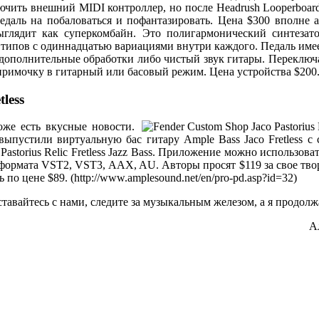
ючить внешний MIDI контроллер, но после Headrush Looperboard
Педаль на побаловаться и пофантазировать. Цена $300 вполне 
выглядит как суперкомбайн. Это полигармонический синтезато
 типов с одиннадцатью вариациями внутри каждого. Педаль имее
дополнительные обработки либо чистый звук гитары. Переключа
примочку в гитарный или басовый режим. Цена устройства $200
less
же есть вкусные новости.
выпустили виртуальную бас гитару Ample Bass Jaco Fretless с
Pastorius Relic Fretless Jazz Bass. Приложение можно использова
формата VST2, VST3, AAX, AU. Авторы просят $119 за свое твор
о цене $89. (http://www.amplesound.net/en/pro-pd.asp?id=32)
ставайтесь с нами, следите за музыкальным железом, а я продолж
А