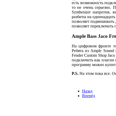
есть возможность подкл
то не очень серьезно. 
Synthesizer напротив, 
разбиты на одиннадцать
позволяет подмешивать 
позволяет переключить 
Ample Bass Jaco Fret
На цифровом фронте то
Ребята из Ample Sound 
Fender Custom Shop Jaco 
подключить как плагин 
программу можно купить п
P.S.
На этом пока все. О
Назад
Вперёд