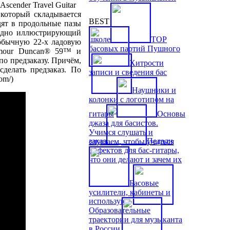
, который складывается
BEST
дят в продольные пазы
лядно иллюстрирующий
школе
TOP
 обычную 22-х ладовую
басовых партий Пушного
ymour Duncan® 59™ и
по предзаказу. Причём,
Хитрости
делать предзаказ. По
записи и сведения бас
om/)
Наушники и
колонки с логотипом на
гитары
Основы
джаза для басистов.
Учимся слушать и
заказ
Педали
слушаем, чтобы учиться
эффектов для бас-гитары,
что они делают и зачем их
Басовые
усилители, кабинеты и
используют
Образовательные
траектории для музыканта
в России