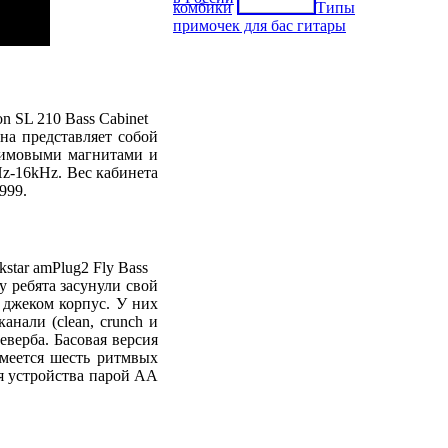
комбики
Типы
примочек для бас гитары
на представляет собой
димовыми магнитами и
Hz-16kHz. Вес кабинета
999.
у ребята засунули свой
 джеком корпус. У них
анали (clean, crunch и
реверба. Басовая версия
 имеется шесть ритмвых
ся устройства парой AA