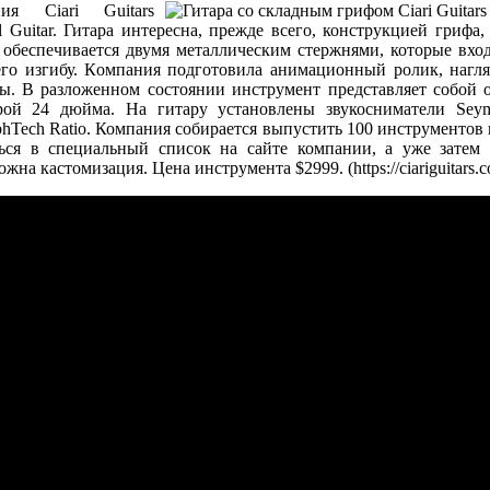
ия Ciari Guitars
l Guitar. Гитара интересна, прежде всего, конструкцией грифа
 обеспечивается двумя металлическим стержнями, которые вхо
его изгибу. Компания подготовила анимационный ролик, наг
ры. В разложенном состоянии инструмент представляет собой
урой 24 дюйма. На гитару установлены звукосниматели Se
hTech Ratio. Компания собирается выпустить 100 инструментов 
ься в специальный список на сайте компании, а уже затем с
на кастомизация. Цена инструмента $2999. (https://ciariguitars.c