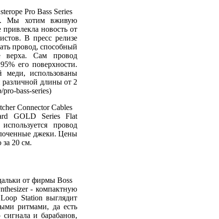
. Мы хотим вживую
е привлекла новость от
истов. В пресс релизе
дать провод, способный
е верха. Сам провод
95% его поверхности.
й меди, использованы
 различной длины от 2
pro-bass-series)
ard GOLD Series Flat
 используется провод
олоченные джеки. Цены
 за 20 см.
thesizer - компактную
oop Station выглядит
ыми ритмами, да есть
 сигнала и барабанов,