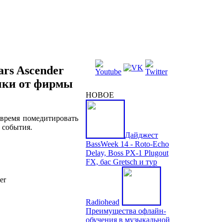
ars Ascender
очки от фирмы
НОВОЕ
 время помедитировать
 события.
Дайджест
BassWeek 14 - Roto-Echo
Delay, Boss PX-1 Plugout
FX, бас Gretsch и тур
er
Radiohead
Преимущества офлайн-
обучения в музыкальной