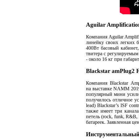
Aguilar Amplificati
Компания Aguilar Amplif
линейку своих легких б
400Вт басовый кабинет
твитера с регулируемым
- около 16 кг при габари
Blackstar amPlug2 F
Компания Blackstar Ampl
на выставке NAMM 2019 
популярный мини усилит
получилось отличное ус
lead) Blackstar’s ISF co
также имеет три канала 
петель (rock, funk, R&B
батареек. Заявленная цен
Инструментальный 