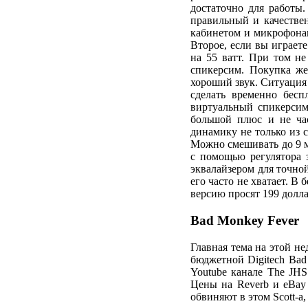
достаточно для работы
правильный и качествен
кабинетом и микрофонам
Второе, если вы играет
на 55 ватт. При том не
спикерсим. Покупка же
хороший звук. Ситуация
сделать временно бес
виртуальный спикерсим
большой плюс и не ча
динамику не только из 
Можно смешивать до 9 
с помощью регулятора 
эквалайзером для точно
его часто не хватает. 
версию просят 199 долла
Bad Monkey Fever
Главная тема на этой не
бюджетной Digitech Bad
Youtube канале The JHS
Цены на Reverb и eBay 
обвиняют в этом Scott-а