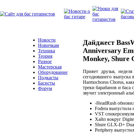
Новости
Дайджест BassW
Новичкам
Anniversary Em
Техника
Теория
Monkey, Shure 
Разное
Мастерская
Привет друзья, недел
Оборудование
сегодняшнего выпуска вы
Подкасты
Harmochorus Chorus, как
Басисты
треки барабанов и баса 
Форум
звучит электронный альб
-HeadRush обновил
Fodera выпустила н
VST спикерсимул
Хайп вокруг Digit
Shure GLX-D+ Dua
Periphery выпусти