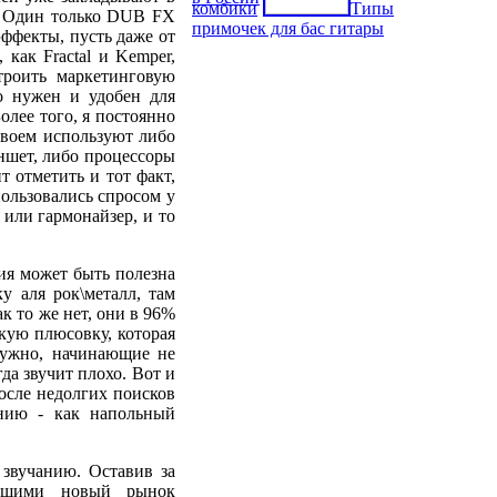
комбики
Типы
т. Один только DUB FX
примочек для бас гитары
эффекты, пусть даже от
как Fractal и Kemper,
троить маркетинговую
о нужен и удобен для
олее того, я постоянно
 своем используют либо
ншет, либо процессоры
ит отметить и тот факт,
пользовались спросом у
 или гармонайзер, и то
ия может быть полезна
у аля рок\металл, там
к то же нет, они в 96%
ткую плюсовку, которая
нужно, начинающие не
да звучит плохо. Вот и
После недолгих поисков
ению - как напольный
 звучанию. Оставив за
ающими новый рынок