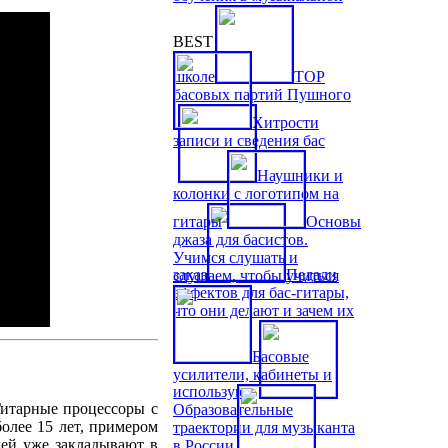
BEST
школе
TOP
басовых партий Пушного
Хитрости
записи и сведения бас
Наушники и
колонки с логотипом на
гитары
Основы
джаза для басистов.
Учимся слушать и
заказ
Педали
слушаем, чтобы учиться
эффектов для бас-гитары,
что они делают и зачем их
Басовые
усилители, кабинеты и
используют
Гитарные процессоры с
Образовательные
олее 15 лет, примером
траектории для музыканта
лей уже закладывают в
в России