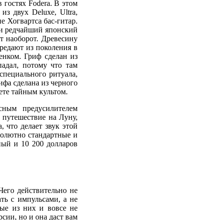
 гостях Fodera. В этом
из двух Deluxe, Ultra,
е Хогвартса бас-гитар.
ки редчайший японский
ут наоборот. Древесину
редают из поколения в
енком. Гриф сделан из
падал, потому что там
специального ритуала,
ифа сделана из черного
ете тайным культом.
осным предусилителем
 путешествие на Луну,
, что делает звук этой
солютно стандартные и
ый и 10 200 долларов
Чего действительно не
ть с импульсами, а не
ые из них и вовсе не
сии, но и она даст вам