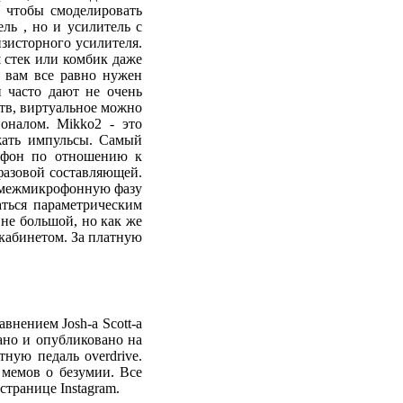
 чтобы смоделировать
ль , но и усилитель с
нзисторного усилителя.
 стек или комбик даже
, вам все равно нужен
 часто дают не очень
ств, виртуальное можно
оналом. Mikko2 - это
жать импульсы. Самый
рофон по отношению к
 фазовой составляющей.
и межмикрофонную фазу
аться параметрическим
не большой, но как же
 кабинетом. За платную
внением Josh-а Scott-а
ано и опубликовано на
ную педаль overdrive.
 мемов о безумии. Все
странице Instagram.