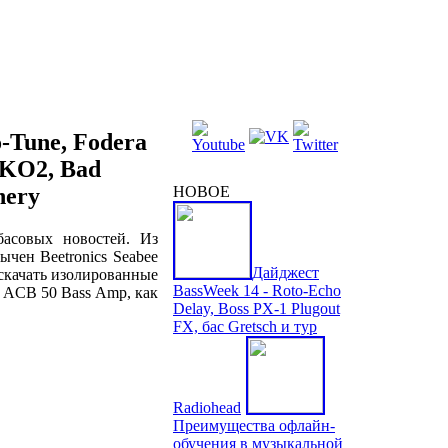
-Tune, Fodera
KKO2, Bad
hery
НОВОЕ
басовых новостей. Из
ычен Beetronics Seabee
Дайджест
 скачать изолированные
BassWeek 14 - Roto-Echo
n ACB 50 Bass Amp, как
Delay, Boss PX-1 Plugout
FX, бас Gretsch и тур
Radiohead
Преимущества офлайн-
обучения в музыкальной