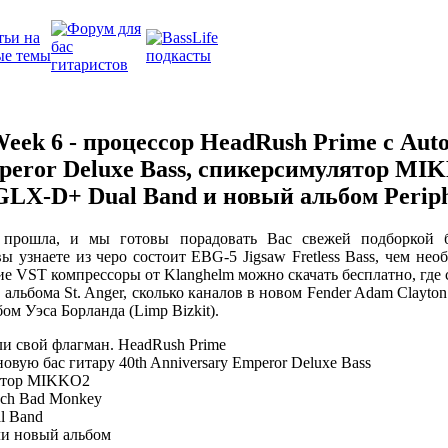
eek 6 - процессор HeadRush Prime с Auto
peror Deluxe Bass, спикерсимулятор MI
GLX-D+ Dual Band и новый альбом Perip
я прошла, и мы готовы порадовать Вас свежей подборкой 
 узнаете из черо состоит EBG-5 Jigsaw Fretless Bass, чем необ
ие VST компрессоры от Klanghelm можно скачать бесплатно, где
с альбома St. Anger, сколько каналов в новом Fender Adam Clayto
ом Уэса Борланда (Limp Bizkit).
и свой флагман. HeadRush Prime
овую бас гитару 40th Anniversary Emperor Deluxe Bass
ятор MIKKO2
ech Bad Monkey
l Band
ли новый альбом