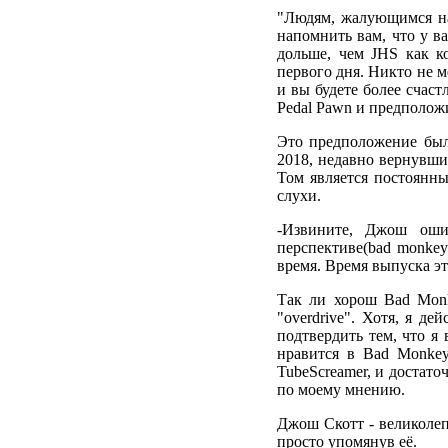
"Людям, жалующимся на 
напомнить вам, что у ва
дольше, чем JHS как ко
первого дня. Никто не м
и вы будете более счаст
Pedal Pawn и предположи
Это предположение был
2018, недавно вернувший
Том является постоянны
слухи.
-Извините, Джош оши
перспективе(bad monkey
время. Время выпуска эт
Так ли хорош Bad Monk
"overdrive". Хотя, я де
подтвердить тем, что я
нравится в Bad Monkey,
TubeScreamer, и достато
по моему мнению.
Джош Скотт - великолеп
просто упомянув её.