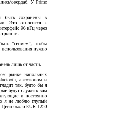
апись\овердаб. У Prime
ы быть сохранены в
ми. Это относится к
нтерфейс 96 кГц через
стройств.
быть “гением”, чтобы
го использования нужно
нель лишь от части.
стом рынке напольных
luetooth, автотюном и
лядит так, будто бы я
орые будут служить вам
ектующие и постоянно
то я не люблю глупый
. Цена около EUR 1250