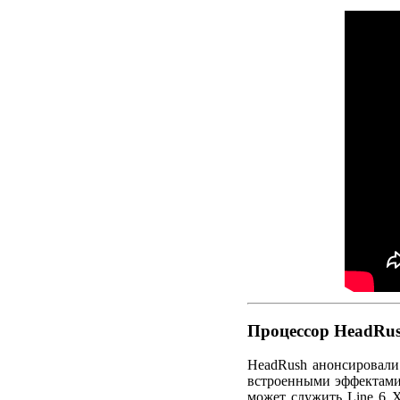
Процессор HeadRus
HeadRush анонсировали 
встроенными эффектами
может служить Line 6 X