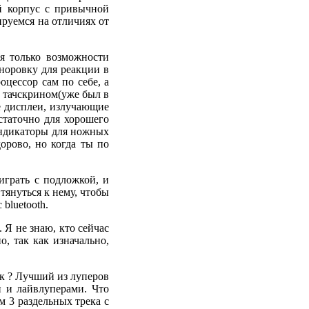
й корпус с привычной
руемся на отличиях от
я только возможности
сноровку для реакции в
оцессор сам по себе, а
 тачскрином(уже был в
ые дисплеи, излучающие
статочно для хорошего
 индикаторы для ножных
орово, но когда ты по
играть с подложкой, и
тянуться к нему, чтобы
bluetooth.
 Я не знаю, кто сейчас
о, так как изначально,
ак ? Лучший из луперов
и и лайвлуперами. Что
 3 раздельных трека с