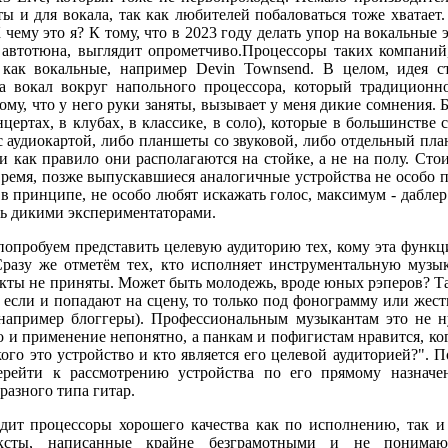
ы и для вокала, так как любителей побаловаться тоже хватае
 чему это я? К тому, что в 2023 году делать упор на вокальные 
автотюна, выглядит опрометчиво.Процессоры таких компаний, 
как вокальные, например Devin Townsend. В целом, идея с
 вокал вокруг напольного процессора, который традиционн
ому, что у него руки заняты, вызывает у меня дикие сомнения. Б
цертах, в клубах, в классике, в соло), которые в большинстве
 аудиокартой, либо планшеты со звуковой, либо отдельный пла
n, и как правило они располагаются на стойке, а не на полу. Сто
е время, позже выпускавшиеся аналогичные устройства не особо 
в принципе, не особо любят искажать голос, максимум - даблер
ть дикими экспериментаторами.
попробуем представить целевую аудиторию тех, кому эта функц
разу же отметём тех, кто исполняет инструментальную музык
екты не приняты. Может быть молодежь, вроде юных рэперов? Та
а если и попадают на сцену, то только под фонограмму или жес
(например блоггеры). Профессиональным музыкантам это не 
о и применение непонятно, а панкам и пофигистам нравится, ког
ого это устройство и кто является его целевой аудиторией?". 
ерейти к рассмотрению устройства по его прямому назнач
разного типа гитар.
дит процессоры хорошего качества как по исполнению, так и
ексты, написанные крайне безграмотными и не поним