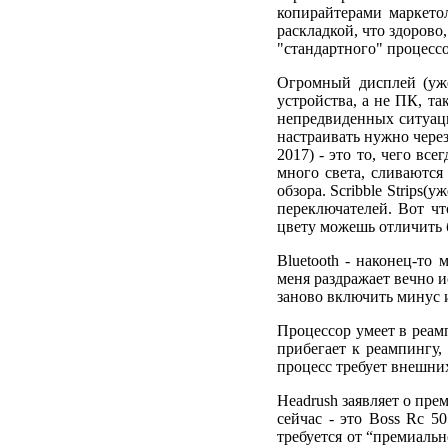
копирайтерами маркето
раскладкой, что здоров
"стандартного" процессо
Огромный дисплей (уже
устройства, а не ПК, та
непредвиденных ситуация
настраивать нужно чере
2017) - это то, чего вс
много света, сливаются
обзора. Scribble Strips
переключателей. Вот чт
цвету можешь отличить б
Bluetooth - наконец-то
меня раздражает вечно и
заново включить минус и
Процессор умеет в реамп
прибегает к реампингу, 
процесс требует внешних
Headrush заявляет о пре
сейчас - это Boss Rc 5
требуется от “премиаль