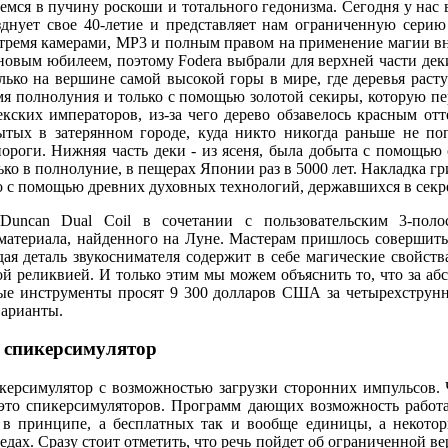
мся в пучину роскоши и тотального гедонизма. Сегодня у нас в
азднует свое 40-летие и представляет нам ограниченную серию 
с тремя камерами, MP3 и полным правом на применение магии вн
иновым юбилеем, поэтому Fodera выбрали для верхней части де
олько на вершине самой высокой горы в мире, где деревья раст
мя полнолуния и только с помощью золотой секиры, которую пе
кских императоров, из-за чего дерево обзавелось красным отт
ытых в затерянном городе, куда никто никогда раньше не по
ороги. Нижняя часть деки - из ясеня, была добыта с помощью 
ко в полнолуние, в пещерах Японии раз в 5000 лет. Накладка гр
но с помощью древних духовных технологий, державшихся в секр
a/Duncan Dual Coil в сочетании с пользовательским 3-пол
 материала, найденного на Луне. Мастерам пришлось совершить
ая деталь звукоснимателя содержит в себе магические свойства
й реликвией. И только этим мы можем объяснить то, что за аб
ые инструменты просят 9 300 долларов США за четырехструнн
арианты.
t спикерсимулятор
керсимулятор с возможностью загрузки сторонних импульсов. 
это спикерсимуляторов. Программ дающих возможность работа
 в принципе, а бесплатных так и вообще единицы, а некотор
едах. Сразу стоит отметить, что речь пойдет об ограниченной вер