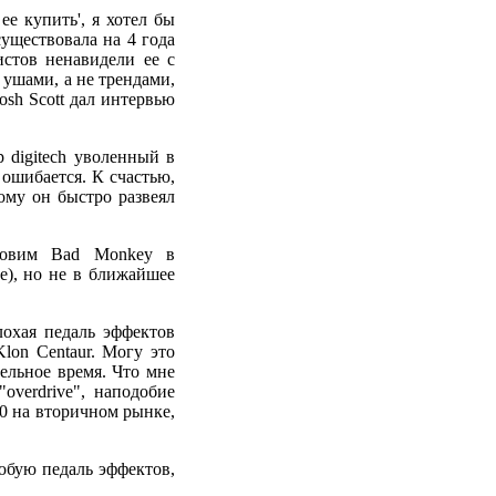
ее купить', я хотел бы
существовала на 4 года
истов ненавидели ее с
 ушами, а не трендами,
Josh Scott дал интервью
digitech уволенный в
 ошибается. К счастью,
ому он быстро развеял
бновим Bad Monkey в
е), но не в ближайшее
лохая педаль эффектов
Klon Centaur. Могу это
ельное время. Что мне
overdrive", наподобие
60 на вторичном рынке,
юбую педаль эффектов,