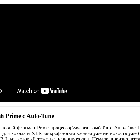
h Prime с Auto-Tune
новый флагман Prime процессор\мульти комбайн с Auto-Tune 
 для вокала и XLR микрофонным входом уже не новость уже б
3 Live, который тоже не первопроходец. Немало производите