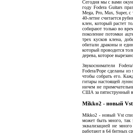
Сегодня мы с вами окуне
году Fodera Guitars пр
Mega, Pro, Max, Super, 
40-летие считается руб
клен, который растет т
собирают только во вре
поколение потомки ацте
трех кусков клена, доб
обитали драконы и един
который проводится толь
дерева, которое выреза
Звукосниматели Foder
Fodera/Pope сделаны из
чтобы собрать его. Кажд
гитары настоящей лунно
ничем не примечательн
США за пятиструнный в
Mikko2 - новый Vs
Mikko2 - новый Vst спи
может быть много, так 
эквализацией не много
работают в 64 битных ср