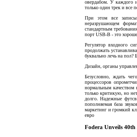
овердабом. У каждого и
только один трек и все 
При этом все записы
неразрушающем форма
стандартным требования
порт USB-B - это хороше
Регулятор входного с
продолжать устанавливат
буквально лечь на пол? 
Дизайн, органы управлен
Безусловно, ждать че
процессоров опрометчи
нормальным качеством в
только критикую, но нет
долго. Надежные футсв
пополняемая база звук
маркетинг и громкий кл
евро
Fodera Unveils 40th