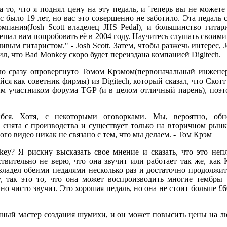
то, что я поднял цену на эту педаль, и 'теперь вы не можете 
с было 19 лет, но вас это совершенно не заботило. Эта педаль 
мпания(Josh Scott владелец JHS Pedal), и большинство гитар
ешал вам попробовать её в 2004 году. Научитесь слушать своими
ливым гитаристом." - Josh Scott. Затем, чтобы разжечь интерес, 
л, что Bad Monkey скоро будет переиздана компанией Digitech.
о сразу опровергнуто Томом Крэмом(первоначальный инженер 
ся как советник фирмы) из Digitech, который сказал, что Скотт
м участником форума TGP (и в целом отличный парень), поэт
бся. Хотя, с некоторыми оговорками. Мы, вероятно, о
 снята с производства и существует только на вторичном рынк
ого видео никак не связано с тем, что мы делаем. - Том Крэм
ey? Я рискну высказать свое мнение и сказать, что это неп
йствительно не верю, что она звучит или работает так же, как 
 владел обеими педалями несколько раз и достаточно продолжит
 так это то, что она может воспроизводить многие тембры "
чно чисто звучит. Это хорошая педаль, но она не стоит больше £
ный мастер создания шумихи, и он может повысить цены на л