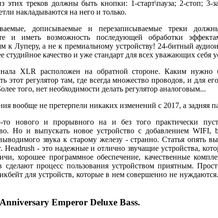
з этих треков должны быть кнопки: 1-старт\пауза; 2-стоп; 3-з
петли накладываются на него и только.
ваемые, дописываемые и перезаписываемые треки должн
те и иметь возможность последующей обработки эффекта
м к Луперу, а не к премиальному устройству! 24-битный аудиои
е студийное качество и уже стандарт для всех уважающих себя у
игнала XLR расположен на обратной стороне. Каким нужно 
ь этот регулятор там, где всегда множество проводов, и для е
Более того, нет необходимости делать регулятор аналоговым...
ия вообще не претерпели никаких изменений с 2017, а задняя па
го-то нового и прорывного на и без того практически пу
во. Но и выпускать новое устройство с добавлением WIFI, b
ыводимого звука к старому железу - странно. Статья опять выг
. Headrush - это надежные и отлично звучащие устройства, кот
ичи, хорошее программное обеспечение, качественные компл
ов сделают процесс пользования устройством приятным. Прос
икбейт для устройств, которые в нем совершенно не нуждаются
 Anniversary Emperor Deluxe Bass.