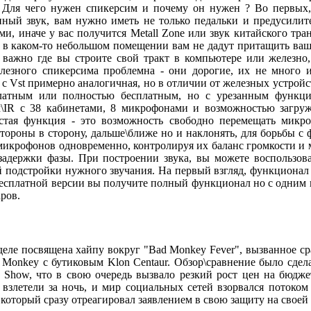
. Для чего нужен спикерсим и почему он нужен ? Во первых,
ный звук, вам нужно иметь не только педальки и предусилите
и, иначе у вас получится Metall Zone или звук китайского тра
е в каком-то небольшом помещении вам не дадут притащить ваш
 важно где вы строите свой тракт в компьютере или железно
лезного спикерсима проблемна - они дорогие, их не много и
 с Vst примерно аналогичная, но в отличии от железных устрой
платным или полностью бесплатным, но с урезанным функци
\IR с 38 кабинетами, 8 микрофонами и возможностью загру
стая функция - это возможность свободно перемещать мик
стороны в сторону, дальше\ближе но и наклонять, для борьбы с
микрофонов одновременно, контролируя их баланс громкости 
задержки фазы. При построении звука, вы можете воспользов
й подстройки нужного звучания. На первый взгляд, функционал 
В бесплатной версии вы получите полный функционал но с одним
ров.
деле посвящена хайпу вокруг "Bad Monkey Fever", вызванное сра
 Monkey с бутиковым Klon Centaur. Обзор\сравнение было сдел
 Show, что в свою очередь вызвало резкий рост цен на бюджет
взлетели за ночь, и мир социальных сетей взорвался потоком
, который сразу отреагировал заявлением в свою защиту на своей 