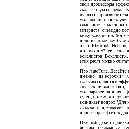
свои процессоры эффект
сколько шума наделал. К
лучшего производителя 
уже давно используют 
кампанию с уклоном на
гитариста, очевидно пот
вижу вокалистов (на кон
полноценные ноутбуки с
от Tc Electronic Helico
что, как и x3live в сво
вокалистов. Вокалисты, 
этих ребят можно счита
Про AutoTune. Давайте 
именно "из коробки". С
голосом гордятся и эфф
случаев не выступают, 
уже заранее затюнена 
купят, потому что дорог
возникает вопрос "Для к
смысла я предлагаю п
процессор эффектов для 
Headrush давно произво
бортом рекламные т