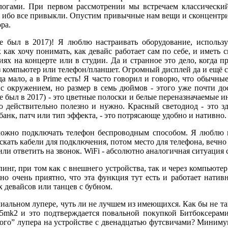
логами. При первом рассмотрении мы встречаем классически
о, ибо все привыкли. Опустим привычные нам вещи и сконцентри
ра.
 был в 2017)! Я люблю настраивать оборудование, использу
к как хочу понимать, как девайс работает сам по себе, и иметь 
х на концерте или в студии. Да и странное это дело, когда пр
з компьютер или телефон/планшет. Огромный дисплей да и ещё с
егда мало, а в Prime есть! Я часто говорил и говорю, что обычн
 с окружением, но размер в семь дюймов - этого уже почти до
(уже был в 2017) - это цветные полоски и белые переназначаемые
о действительно полезно и нужно. Красный светодиод - это зд
анк, патч или тип эффекта, - это потрясающе удобно и нативно.
 можно подключать телефон беспроводным способом. Я люблю 
скать кабели для подключения, потом место для телефона, вечно 
ли ответить на звонок. WiFi - абсолютно аналогичная ситуация с 
инг, при том как с внешнего устройства, так и через компьютер.
но очень приятно, что эта функция тут есть и работает нативн
 девайсов или танцев с бубном.
миальном лупере, чуть ли не лучшем из имеющихся. Как бы не т
05mk2 и это подтверждается повальной покупкой Битбоксерам
ного” лупера на устройстве с двенадцатью футсвичами? Минимум