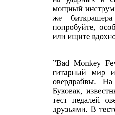
мощный инструме
же биткрашера
попробуйте, осо
или ищите вдохно
”Bad Monkey Fev
гитарный мир и
овердрайвы. На
Буковак, извест
тест педалей ов
друзьями. В тес