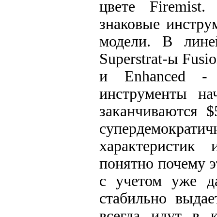
цвете Firemist
знаковые инстру
модели. В линейк
Superstrat-ы Fusio
и Enhanced - 
инструменты на
заканчиваются $
супердемократич
характеристик 
понятно почему э
с учетом уже да
стабильно выдае
всегда идут в к