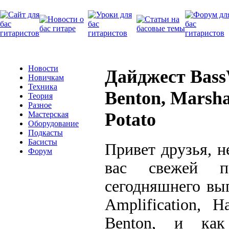
Новости
Дайджест Bass
Новичкам
Техника
Benton, Marsh
Теория
Разное
Potato
Мастерская
Оборудование
Подкасты
Басисты
Привет друзья, 
Форум
вас свежей п
сегодняшнего вып
Amplification, 
Benton, и как