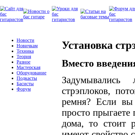
Новости
Установка стр
Новичкам
Техника
Теория
Вместо введени
Разное
Мастерская
Оборудование
Задумывались
Подкасты
Басисты
стрэплоков, пот
Форум
ремня? Если вы 
просто прыгаете 
дома, то стоит 
имеют свойство 