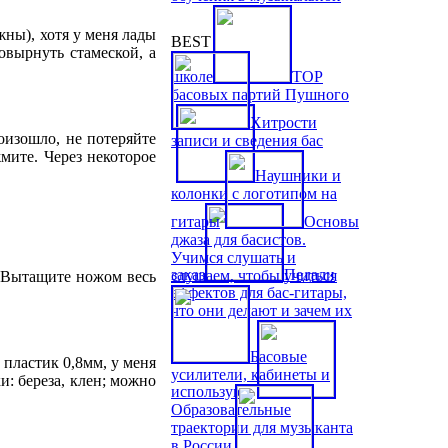
жны), хотя у меня лады
BEST
овырнуть стамеской, а
школе
TOP
басовых партий Пушного
Хитрости
оизошло, не потеряйте
записи и сведения бас
мите. Через некоторое
Наушники и
колонки с логотипом на
гитары
Основы
джаза для басистов.
Учимся слушать и
заказ
Педали
слушаем, чтобы учиться
. Вытащите ножом весь
эффектов для бас-гитары,
что они делают и зачем их
Басовые
 пластик 0,8мм, у меня
усилители, кабинеты и
: береза, клен; можно
используют
Образовательные
траектории для музыканта
в России