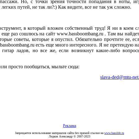
пассажи. Но, с точки зрения точности попадания в ноты, игр
легких путей, не так ли?:) Как видите, все не так уж сложно.
нструмент, в который вложен собственный труд! Я ни в коем с
у еще раз сошлюсь на сайт www.bassboombang.ru . Там вы найд
торые советы, которые я опустил. Обязательно прочтите ее, ес
bassboombang.ru есть еще много интересного. Я не претендую н
 гитар ладов, но все же, если возникнут какие-либо вопрос
 или просто пообщаться, мыльте сюда:
slava-ded@mtu-net
Реклама
Запрещается использование материалов сайта без прямой ссылки на
www.basslife.ru
Ледков Александр © 2007-2023