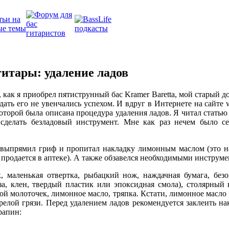
гитары: удаление ладов
р, как я приобрел пятиструнный бас Kramer Baretta, мой старый д
дать его не увенчались успехом. И вдруг в Интернете на сайте
которой была описана процедура удаления ладов. Я читал статью
 сделать безладовый инструмент. Мне как раз нечем было се
 выпрямил гриф и пропитал накладку лимонным маслом (это на
 продается в аптеке). А также обзавелся необходимыми инструме
к, маленькая отвертка, рыбацкий нож, наждачная бумага, без
за, клен, твердый пластик или эпоксидная смола), столярный к
ой молоточек, лимонное масло, тряпка. Кстати, лимонное масло
арелой грязи. Перед удалением ладов рекомендуется заклеить на
рапин: