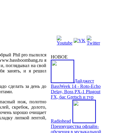
обрый Phil pro пылился
НОВОЕ
 www.bassboombang.ru я
 и, поглядывал на свой
бя занять, и я решил
Дайджест
до сделать за день до
BassWeek 14 - Roto-Echo
нтами.
Delay, Boss PX-1 Plugout
FX, бас Gretsch и тур
опасный нож, полотно
лей, скребок, долото,
 очень хорошо очищает
кладку липкой лентой,
Radiohead
Преимущества офлайн-
обучения в музыкальной