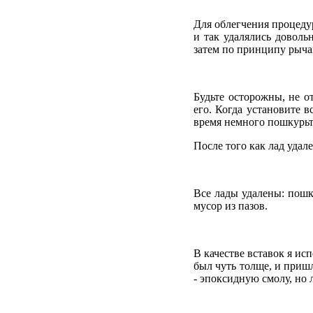
Для облегчения процедур
и так удалялись доволь
затем по принципу рычаг
Будьте осторожны, не о
его. Когда установите 
время немного пошкурьте
После того как лад удал
Все лады удалены: пошк
мусор из пазов.
В качестве вставок я ис
был чуть толще, и приш
- эпоксидную смолу, но 