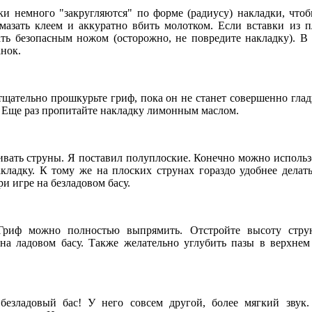
и немного "закругляются" по форме (радиусу) накладки, чтоб
мазать клеем и аккуратно вбить молотком. Если вставки из п
ать безопасным ножом (осторожно, не повредите накладку). В 
нок.
 тщательно прошкурьте гриф, пока он не станет совершенно гла
й. Еще раз пропитайте накладку лимонным маслом.
ивать струны. Я поставил полуплоские. Конечно можно использо
кладку. К тому же на плоских струнах гораздо удобнее делать
и игре на безладовом басу.
 Гриф можно полностью выпрямить. Отстройте высоту струн
на ладовом басу. Также желательно углубить пазы в верхнем
безладовый бас! У него совсем другой, более мягкий звук