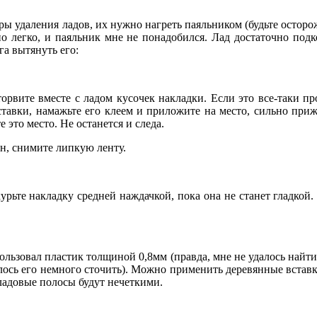
ы удаления ладов, их нужно нагреть паяльником (будьте осторо
но легко, и паяльник мне не понадобился. Лад достаточно подк
а вытянуть его:
торвите вместе с ладом кусочек накладки. Если это все-таки пр
вставки, намажьте его клеем и приложите на место, сильно приж
 это место. Не останется и следа.
ен, снимите липкую ленту.
урьте накладку средней наждачкой, пока она не станет гладкой
пользовал пластик толщиной 0,8мм (правда, мне не удалось найти
лось его немного сточить). Можно применить деревянные вставки
ладовые полосы будут нечеткими.