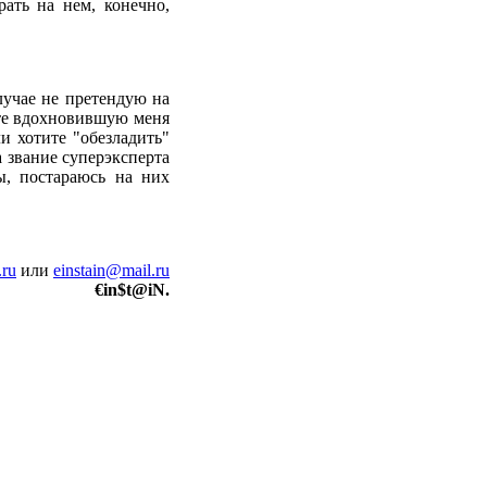
ать на нем, конечно,
лучае не претендую на
ете вдохновившую меня
ли хотите "обезладить"
а звание суперэксперта
ы, постараюсь на них
.ru
или
einstain@mail.ru
€in$t@iN.