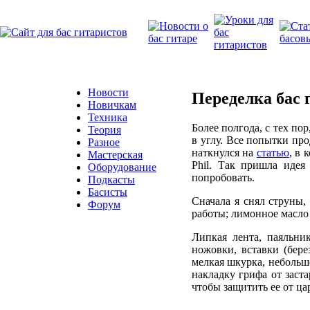
Новости
Переделка бас 
Новичкам
Техника
Более полгода, с тех по
Теория
в углу. Все попытки про
Разное
наткнулся на
статью
, в 
Мастерская
Phil. Так пришла идея
Оборудование
попробовать.
Подкасты
Басисты
Сначала я снял струны,
Форум
работы; лимонное масло
Липкая лента, паяльни
ножовки, вставки (бере
мелкая шкурка, небольш
накладку грифа от заст
чтобы защитить ее от ца