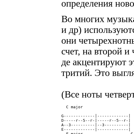
определения ново
Во многих музыка
и др) используют
они четырехнотны
счет, на второй и
де акцентируют э
тритий. Это выг
(Все ноты четвер
  C major                    
G-------------|-------------|
D-----r--5--r-|-----r--5--r-|
A--3----------|--3----------|
E-------------|-------------|
  F major                    C