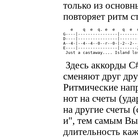
только из основны
повторяет ритм с
   e    q  e  q. e  e   q  e  
G----|----------------|-------
D----|----------------|-------
A--4-|--4--4--0--r--0-|-2--2--
E----|----------------|-------
 Just a castaway.... Island lo
Здесь аккорды C#
сменяют друг дру
Ритмические напр
нот на счеты (уда
на другие счеты (
и", тем самым Вы 
длительность каж