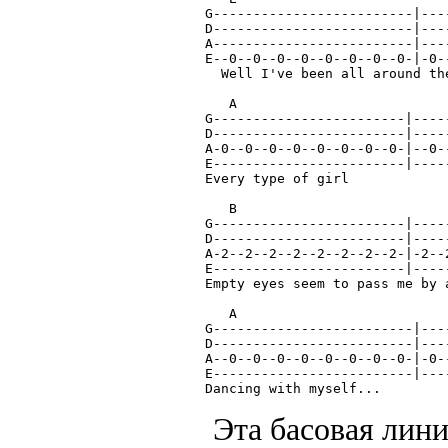
G-------------------------|---
D-------------------------|---
A-------------------------|---
E--0--0--0--0--0--0--0--0-|-0-
  Well I've been all around th
   A 
G------------------------|----
D------------------------|----
A-0--0--0--0--0--0--0--0-|--0-
E------------------------|----
Every type of girl            
   B                          
G------------------------|----
D------------------------|----
A-2--2--2--2--2--2--2--2-|-2--
E------------------------|----
Empty eyes seem to pass me by 
   A                          
G-------------------------|---
D-------------------------|---
A--0--0--0--0--0--0--0--0-|-0-
E-------------------------|---
Dancing with myself...        
Эта басовая лини