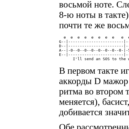
восьмой ноте. Сле
8-ю ноты в такте
почти те же вось
  e  e  e  e  e  e  e  e   e  
G--|------------------------|-
D--|------------------------|-
A--|-0--0--0--0--0--0--0--0-|-
E--|------------------------|-
      I'll send an SOS to the 
В первом такте иг
аккорды D мажор
ритма во втором 
меняется), басист
добивается значи
Обе рассмотренн