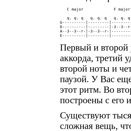
   C major             F major
   q. q. q   q. q. q   q. q. q
G----------|---------|--------
D----------|---------|-3--3--r
A--3--3--r-|-3--3--r-|--------
E----------|---------|--------
Первый и второй
аккорда, третий 
второй ноты и че
паузой. У Вас ещ
этот ритм. Во вт
построены с его 
Существуют тыся
сложная вещь, чт