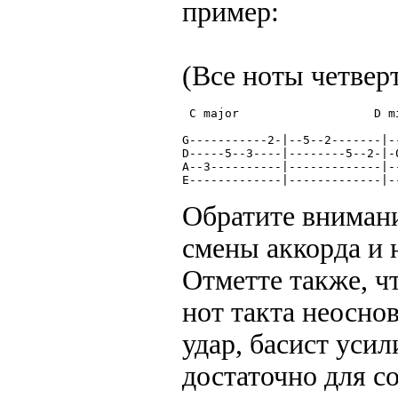
пример:
(Все ноты четве
 C major                   D m
G-----------2-|--5--2-------|-
D-----5--3----|--------5--2-|-
A--3----------|-------------|-
E-------------|-------------|-
Обратите внимани
смены аккорда и н
Отметте также, ч
нот такта неосно
удар, басист усил
достаточно для с