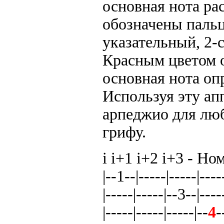
основная нота ра
обозначены пальц
указательный, 2-
Красным цветом о
основная нота оп
Используя эту ап
арпеджио для люб
грифу.
i i+1 i+2 i+3 - Но
|--1--|-----|-----|-
|-----|-----|--3--|----
|-----|-----|-----|--
4
-