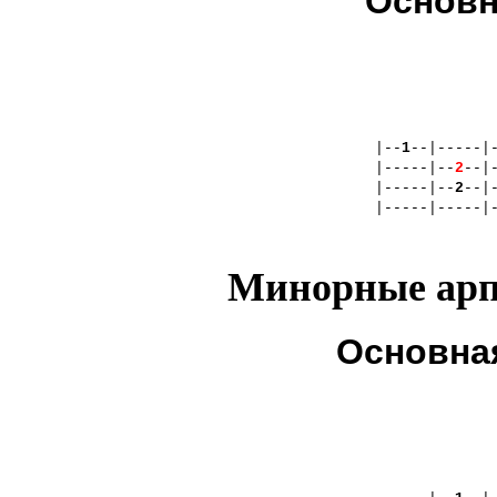
Основн
|--
1
--|-----|
|-----|--
2
--|
|-----|--
2
--|
|-----|-----|
Минорные ар
Основная