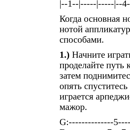
|--1--|-----|-----|-
Когда основная н
нотой аппликатур
способами.
1.)
Начните играт
проделайте путь 
затем поднимитес
опять спуститесь
играется арпеджи
мажор.
G:--------------5----