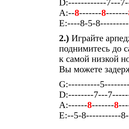
D:------------7---7-
A:--
8
-------
8
-------
E:----8-5-8---------
2.)
Играйте арпед
поднимитесь до с
к самой низкой н
Вы можете задерж
G:----------5--------
D:--------7---7-----
A:------
8
-------
8
---
E:--5-8-----------8-