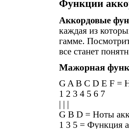
Функции акко
Аккордовые фу
каждая из которы
гамме. Посмотрит
все станет понятн
Мажорная функ
G A B C D E F =
1 2 3 4 5 6 7
| | |
G B D = Ноты ак
1 3 5 = Функция 