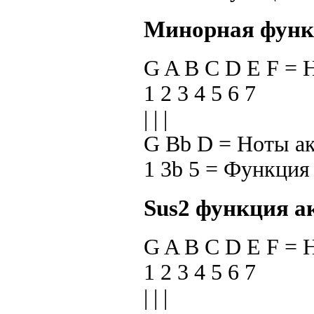
Минорная функ
G A B C D E F =
1 2 3 4 5 6 7
| | |
G Bb D = Ноты а
1 3b 5 = Функция
Sus2 функция а
G A B C D E F =
1 2 3 4 5 6 7
| | |