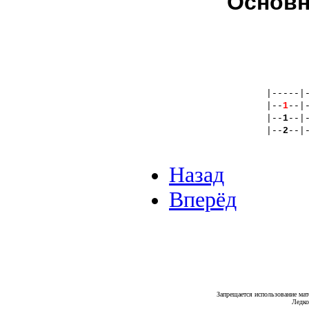
Основн
|-----|
|--
1
--|
|--
1
--|
|--
2
--|
Назад
Вперёд
Запрещается использование мат
Ледко