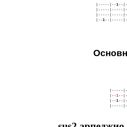
|-----|--
1
--|
|-----|-----|
|-----|-----|
|--
1
--|-----|
Основн
|-----|
|--
1
--|
|--
1
--|
|-----|
sus2 арпеджио