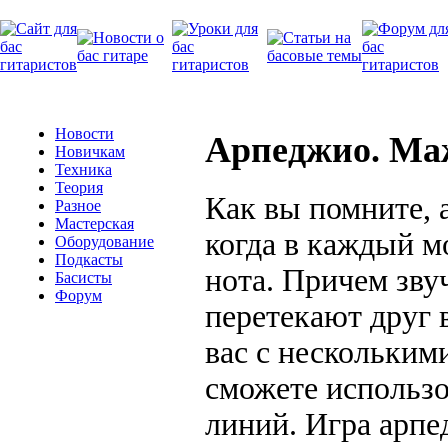
Новости
Арпеджио. Ма
Новичкам
Техника
Теория
Как вы помните, 
Разное
Мастерская
когда в каждый м
Оборудование
Подкасты
нота. Причем зву
Басисты
Форум
перетекают друг 
вас с нескольким
сможете использо
линий. Игра арпе