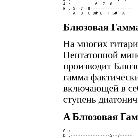
A :----------6--7--8--------
E :-5--7--8-----------------
    A  B  C D# E  F G#  A   
Блюзовая Гамм
На многих гитари
Пентатонной мин
производит Блюз
гамма фактическ
включающей в се
ступень диатонич
A Блюзовая Га
G :-------------------------
D :----------------5--7-----