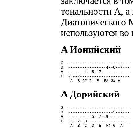
заключается в том
тональности A, а
Диатонического 
используются во 
A Ионийский
G :--------------------------
D :----------------4--6--7---
A :-------4--5--7------------
E :-5--7---------------------
    A  B C# D  E  F# G# A    
A Дорийский
G :--------------------------
D :-------------------5--7---
A :----------5--7--9---------
E :-5--7--8------------------
    A  B  C  D  E  F# G  A   