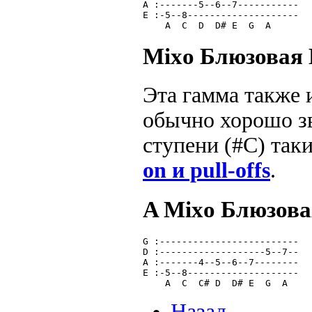
A :-------5--6--7-----------
E :-5--8--------------------
    A  C  D  D# E  G  A     
Mixo Блюзовая
Эта гамма также 
обычно хорошо зв
ступени (#C) так
on и pull-offs
.
A Mixo Блюзова
G :-------------------------
D :-------------------5--7--
A :-------4--5--6--7--------
E :-5--8--------------------
    A  C  C# D  D# E  G  A  
Назад