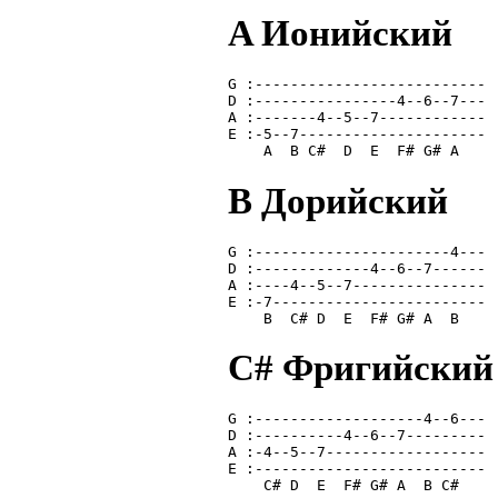
A Ионийский
G :--------------------------
D :----------------4--6--7---
A :-------4--5--7------------
E :-5--7---------------------
    A  B C#  D  E  F# G# A   
B Дорийский
G :----------------------4---
D :-------------4--6--7------
A :----4--5--7---------------
E :-7------------------------
    B  C# D  E  F# G# A  B   
C# Фригийский
G :-------------------4--6---
D :----------4--6--7---------
A :-4--5--7------------------
E :--------------------------
    C# D  E  F# G# A  B C#   