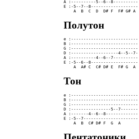
A :----------5--6--8----------
E :-5--7--8-------------------
    A  B  C  D  D# F  F# G# A 
Полутон
e :---------------------------
B :---------------------------
G :---------------------------
D :-------------------4--5--7-
A :----------4--6--7----------
E :-5--6--8-------------------
    A  A# C  C# D# E  F# G  A 
Тон
e :---------------------------
B :---------------------------
G :---------------------------
D :----------------5--7-------
A :-------4--6--8-------------
E :-5--7----------------------
    A  B  C# D# F  G  A       
Пентатоники