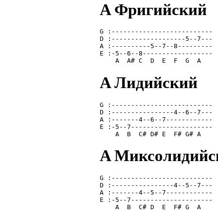
A Фригийский
G :--------------------------
D :-------------------5--7---
A :----------5--7--8---------
E :-5--6--8------------------
    A  A# C  D  E  F  G  A   
A Лидийский
G :--------------------------
D :----------------4--6--7---
A :-------4--6--7------------
E :-5--7---------------------
    A  B  C# D# E  F# G# A   
A Миксолидийс
G :--------------------------
D :----------------4--5--7---
A :-------4--5--7------------
E :-5--7---------------------
    A  B  C# D  E  F# G  A   