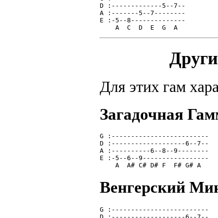
D :-------------5--7--
A :-------5--7--------
E :-5--8--------------
    A  C  D  E  G  A  
Други
Для этих гам хар
Загадочная Гам
G :-------------------------
D :-------------------6--7--
A :----------6--8--9--------
E :-5--6--9-----------------
    A  A# C# D# F  F# G# A  
Венгерский Ми
G :-------------------------
D :-------------------6--7--