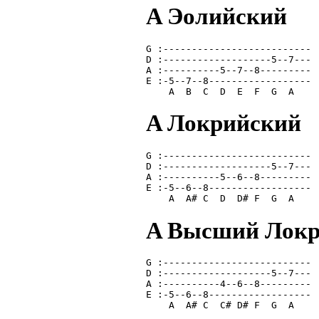
A Эолийский
G :--------------------------
D :-------------------5--7---
A :----------5--7--8---------
E :-5--7--8------------------
    A  B  C  D  E  F  G  A   
A Локрийский
G :--------------------------
D :-------------------5--7---
A :----------5--6--8---------
E :-5--6--8------------------
    A  A# C  D  D# F  G  A   
A Высший Локр
G :--------------------------
D :-------------------5--7---
A :----------4--6--8---------
E :-5--6--8------------------ 
    A  A# C  C# D# F  G  A   