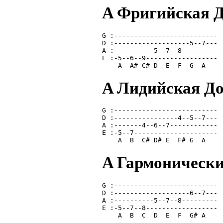
A Фригийская 
G :--------------------------
D :-------------------5--7---
A :----------5--7--8---------
E :-5--6--9------------------
    A  A# C# D  E  F  G  A   
A Лидийская Д
G :--------------------------
D :----------------4--5--7---
A :-------4--6--7------------
E :-5--7---------------------
    A  B  C# D# E  F# G  A   
A Гармоническ
G :--------------------------
D :-------------------6--7---
A :----------5--7--8---------
E :-5--7--8------------------
    A  B  C  D  E  F  G# A   