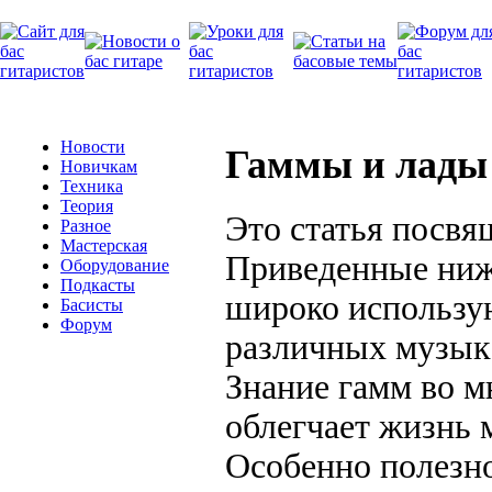
Новости
Гаммы и лады
Новичкам
Техника
Теория
Это статья посвя
Разное
Мастерская
Приведенные ни
Оборудование
Подкасты
широко использу
Басисты
Форум
различных музык
Знание гамм во м
облегчает жизнь 
Особенно полезно