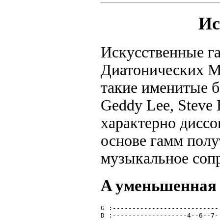
Ис
Искусственные г
Диатонических М
такие именитые б
Geddy Lee, Steve 
характерно диссо
основе гамм полу
музыкальное соп
A уменьшенная
G :---------------------------
D :-------------------4--6--7-