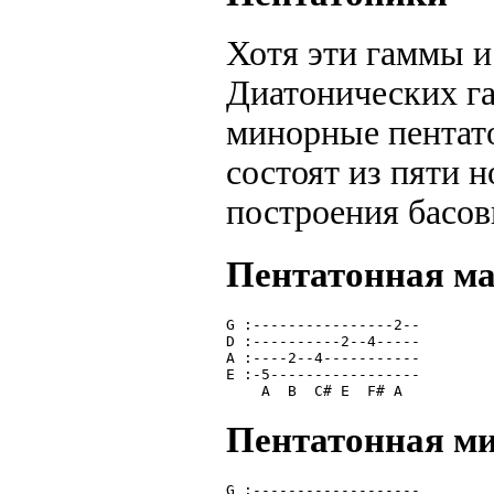
Хотя эти гаммы и
Диатонических га
минорные пентато
состоят из пяти 
построения басов
Пентатонная м
G :----------------2--
D :----------2--4-----
A :----2--4-----------
E :-5-----------------
    A  B  C# E  F# A  
Пентатонная м
G :-------------------