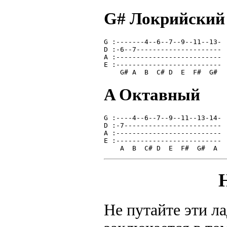
G# Локрийский
G :-------4--6--7--9--11--13-
D :-6--7---------------------
A :--------------------------
E :--------------------------
    G# A  B  C# D  E  F#  G# 
A Октавный
G :----4--6--7--9--11--13-14-
D :-7------------------------
A :--------------------------
E :--------------------------
    A  B  C# D  E  F#  G#  A 
Не путайте эти л