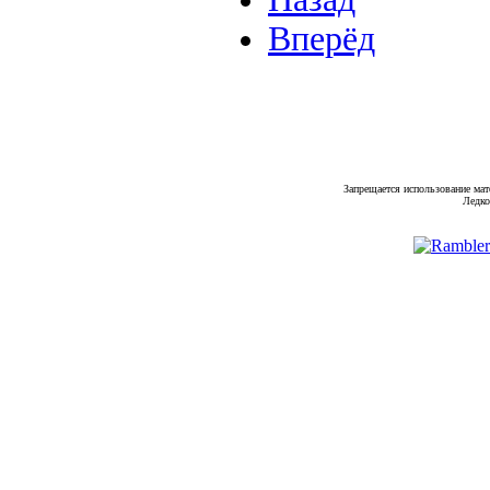
Вперёд
Запрещается использование мат
Ледко