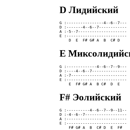
D Лидийский
G :----------------4--6--7---
D :-------4--6--7------------
A :-5--7---------------------
E :--------------------------
    D  E  F# G# A  B  C# D   
E Миксолидийс
G :-------------4--6--7--9---
D :----4--6--7---------------
A :-7------------------------
E :--------------------------
    E  F# G# A  B C#  D  E   
F# Эолийский
G :----------4--6--7--9--11--
D :-4--6--7------------------
A :--------------------------
E :--------------------------
    F# G# A  B  C# D  E  F#  