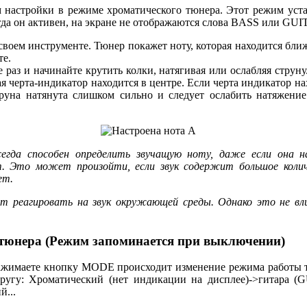
 настройки в режиме хроматического тюнера. Этот режим уста
да он активен, на экране не отображаются слова BASS или GUI
своем инструменте. Тюнер покажет ноту, которая находится бли
те.
 раз и начинайте крутить колки, натягивая или ослабляя струну
я черта-индикатор находится в центре. Если черта индикатор на
труна натянута слишком сильно и следует ослабить натяжение
сегда способен определить звучащую ноту, даже если она н
т. Это может произойти, если звук содержит большое коли
ет.
т реагировать на звук окружающей среды. Однако это не вл
тюнера (Режим запоминается при выключении)
нажимаете кнопку MODE происходит изменение режима работы 
угу: Хроматический (нет индикации на дисплее)->гитара (G
й...