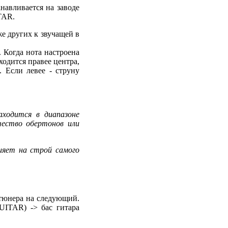
навливается на заводе
TAR.
же других к звучащей в
. Когда нота настроена
ходится правее центра,
. Если левее - струну
аходится в диапазоне
чество обертонов или
ияет на строй самого
тюнера на следующий.
UITAR) -> бас гитара