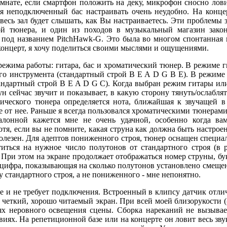
омнате, если смартфон положить на деку, микрофон сносно ло
оя неподключенный бас настраивать очень неудобно. На конце
весь зал будет слышать, как Вы настраиваетесь. Эти проблемы 
ой тюнера, и один из походов в музыкальный магазин зако
под названием PitchHawk-G. Это была во многом спонтанная п
концерт, я хочу поделиться своими мыслями и ощущениями.
режима работы: гитара, бас и хроматический тюнер. В режиме 
го инструмента (стандартный строй B E A D G B E). В режиме
андартный строй B E A D G C). Когда выбран режим гитары или
ун сейчас звучит и показывает, в какую сторону тянуть/ослабля
ического тюнера определяется нота, ближайшая к звучащей в
е от нее. Раньше я всегда пользовался хроматическими тюнерами
алонной кажется мне не очень удачной, особенно когда ва
тя, если вы не помните, какая струна как должна быть настроен
полезен. Для адептов пониженного строя, тюнер оснащен специа
ститься на нужное число полутонов от стандартного строя (в
. При этом на экране продолжает отображаться номер струны, бу
 цифра, показывающая на сколько полутонов установлено смещ
 стандартного строя, а не пониженного - мне непонятно.
е и не требует подключения. Встроенный в клипсу датчик отл
 четкий, хорошо читаемый экран. При всей моей близорукости (-
ях неровного освещения сцены. Сборка нареканий не вызывае
иях. На репетиционной базе или на концерте он ловит весь зву