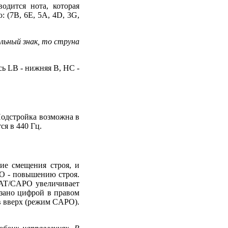
одится нота, которая
 (7B, 6E, 5A, 4D, 3G,
льный знак, то струна
ь LB - нижняя B, HС -
Подстройка возможна в
ся в 440 Гц.
ие смещения строя, и
O - повышению строя.
LAT/CAPO увеличивает
азано цифрой в правом
в вверх (режим CAPO).
.