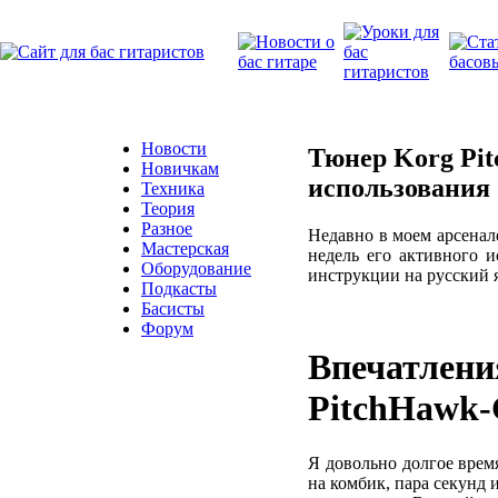
Новости
Тюнер Korg Pit
Новичкам
использования
Техника
Теория
Разное
Недавно в моем арсенал
Мастерская
недель его активного и
Оборудование
инструкции на русский я
Подкасты
Басисты
Форум
Впечатле
PitchHawk
Я довольно долгое врем
на комбик, пара секунд 