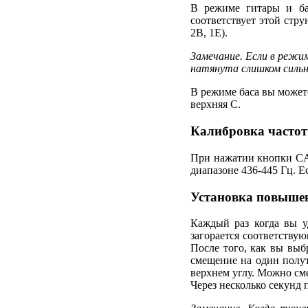
В режиме гитары и ба
соответствует этой стр
2B, 1E).
Замечание. Если в режи
натянута слишком сильн
В режиме баса вы может
верхняя C.
Калибровка часто
При нажатии кнопки CAL
диапазоне 436-445 Гц. Е
Установка повышен
Каждый раз когда вы у
загорается соответств
После того, как вы вы
смещение на один полут
верхнем углу. Можно см
Через несколько секунд