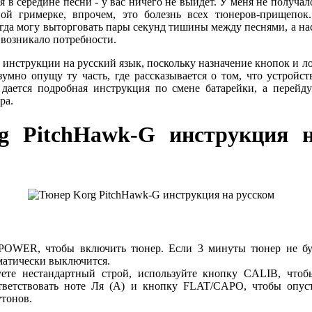
я в середине песни - у вас ничего не выйдет. У меня не получал
ой гримерке, впрочем, это болезнь всех тюнеров-прищепок
егда могу выторговать пары секунд тишины между песнями, а нас
 возникало потребности.
 инструкции на русский язык, поскольку назначение кнопок и ло
зумно опущу ту часть, где рассказывается о том, что устройст
дается подробная инструкция по смене батарейки, а перейду
ра.
g PitchHawk-G инструкция н
POWER, чтобы включить тюнер. Если 3 минуты тюнер не буд
оматически выключится.
ете нестандартный строй, используйте кнопку CALIB, чтобы
ответствовать ноте Ля (А) и кнопку FLAT/CAPO, чтобы опуст
тонов.