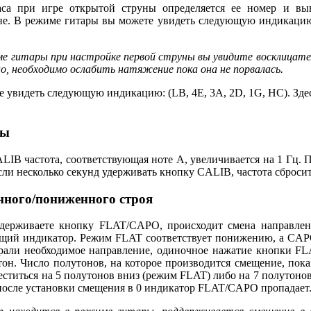
са при игре открытой струны определяется ее номер и выв
уне. В режиме гитары вы можете увидеть следующую индикацию:
ме гитары при настройке первой струны вы увидите восклицате
о, необходимо ослабить натяжение пока она не порвалась.
е увидеть следующую индикацию: (LB, 4E, 3A, 2D, 1G, HC). Здес
ты
IB частота, соответствующая ноте А, увеличивается на 1 Гц. 
сли несколько секунд удерживать кнопку CALIB, частота сбросит
ного/пониженного строя
держиваете кнопку FLAT/CAPO, происходит смена направлен
ующий индикатор. Режим FLAT соответствует понижению, а CAP
брали необходимое направление, одиночное нажатие кнопки F
он. Число полутонов, на которое производится смещение, пок
еститься на 5 полутонов вниз (режим FLAT) либо на 7 полутоно
 после установки смещения в 0 индикатор FLAT/CAPO пропадает