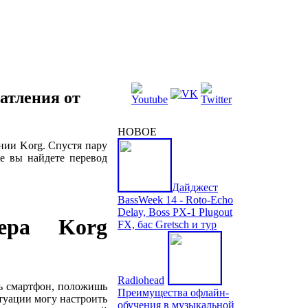
атления от
НОВОЕ
нии Korg. Спустя пару
же вы найдете перевод
Дайджест
BassWeek 14 - Roto-Echo
Delay, Boss PX-1 Plugout
нера Korg
FX, бас Gretsch и тур
Radiohead
шь смартфон, положишь
Преимущества офлайн-
итуации могу настроить
обучения в музыкальной