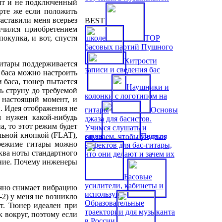
вит и не подключенный
рте же если положить
заставили меня всерьез
BEST
нчился приобретением
окупка, и вот, спустя
школе
TOP
басовых партий Пушного
Хитрости
гитары поддерживается
записи и сведения бас
 баса можно настроить
 баса, тюнер пытается
Наушники и
ть струну до требуемой
колонки с логотипом на
 настоящий момент, и
. Идея отображения не
гитары
Основы
м нужен какой-нибудь
джаза для басистов.
а, то этот режим будет
Учимся слушать и
льной кнопкой (FLAT),
заказ
Педали
слушаем, чтобы учиться
 режиме гитары можно
эффектов для бас-гитары,
ква ноты стандартного
что они делают и зачем их
ение. Почему инженеры
Басовые
усилители, кабинеты и
ично снимает вибрацию
используют
2) у меня не возникло
Образовательные
т. Тюнер идеален при
траектории для музыканта
к вокруг, поэтому если
в России