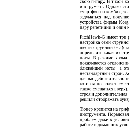
свою гитару. В тихой к
инструмент. Однако ст
смартфон на комбик, то 
задуматься над покупк
устройства фирмы Korg 
пару репетиций и один 
PitchHawk-G имеет три 
настройка семи струнно
шести струнный бас (ст
определить какая из стр
ноты. В режиме хромат
показывается отклонени
ближайшей ноты, а эт
нестандартный строй. Хо
для вас действительно 
которая позволяет сме
также смещаться вверх)
строя и дополнительная
решили отображать букву
Тюнер крепится на гриф
инструмента. Порадовал
проблем даже в услови
работе в домашних услов