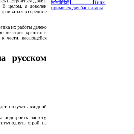
ось настроиться даже в
комбики
Типы
. В целом, я доволен
примочек для бас гитары
траиваться в середине
гика их работы далеко
во не стоит хранить в
 к части, касающейся
а русском
ет получать входной
 подстроить частоту,
ить/поднять строй на