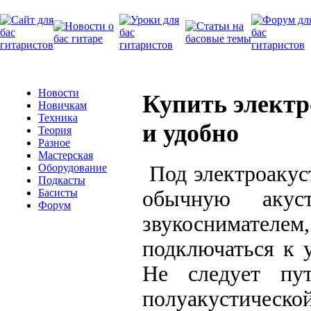
Новости
Купить электр
Новичкам
Техника
и удобно
Теория
Разное
Мастерская
Под электроакус
Оборудование
Подкасты
обычную акуст
Басисты
Форум
звукоснимате
подключаться к 
Не следует пут
полуакустическ