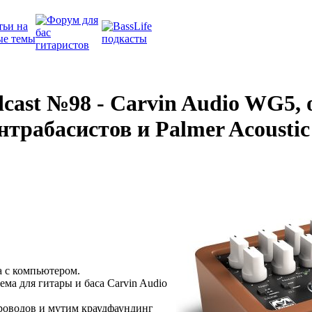
dcast №98 - Carvin Audio WG5,
нтрабасистов и Palmer Acoustic
 с компьютером.
ема для гитары и баса Carvin Audio
роводов и мутим краудфаундинг