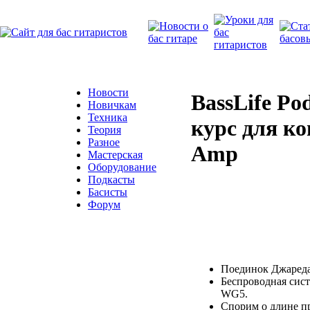
Новости
BassLife Po
Новичкам
Техника
курс для ко
Теория
Разное
Amp
Мастерская
Оборудование
Подкасты
Басисты
Форум
Поединок Джареда
Беспроводная сист
WG5.
Спорим о длине п