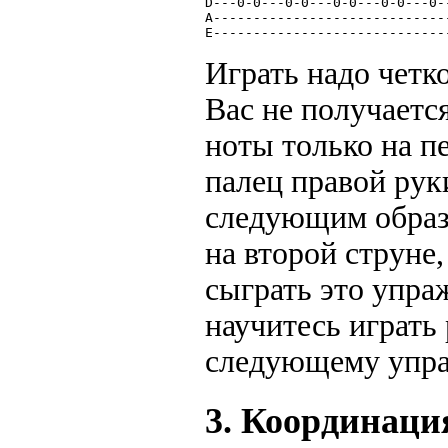
D---0-0---0-0---0-0---0-0---0-
A-----------------------------
E-----------------------------
Играть надо четк
Вас не получаетс
ноты только на п
палец правой рук
следующим образ
на второй струне
сыграть это упра
научитесь играть
следующему упр
3. Координаци