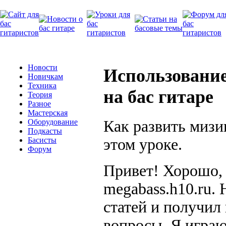
Новости
Использование
Новичкам
Техника
на бас гитаре
Теория
Разное
Мастерская
Как развить мизи
Оборудование
Подкасты
этом уроке.
Басисты
Форум
Привет! Хорошо, ч
megabass.h10.ru.
статей и получил
вопросы. Я играю