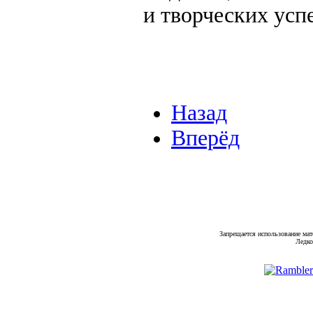
и творческих усп
Назад
Вперёд
Запрещается использование мат
Ледко