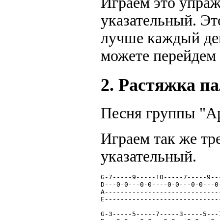
Играем это упраж
указательный. Эт
лучше каждый ден
можете перейдем
2. Растяжка п
Песня группы "Ар
Играем так же тр
указательный.
G-7-----9-----10-----7-----9--
D---0-0---0-0----0-0---0-0---0
A-----------------------------
E-----------------------------
G-3-----5-----7-----3-----5---