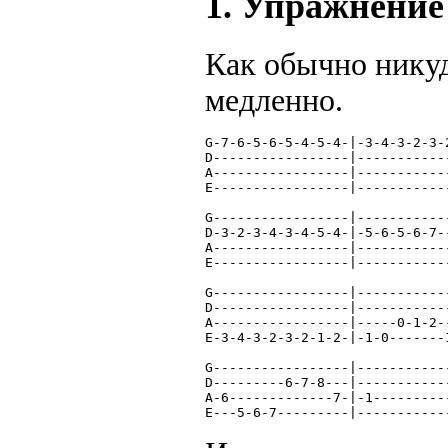
1. Упражнение
Как обычно никуд
медленно.
G-7-6-5-6-5-4-5-4-|-3-4-3-2-3-
D-----------------|-----------
A-----------------|-----------
E-----------------|-----------
G-----------------|-----------
D-3-2-3-4-3-4-5-4-|-5-6-5-6-7-
A-----------------|-----------
E-----------------|-----------
G-----------------|-----------
D-----------------|-----------
A-----------------|-----0-1-2-
E-3-4-3-2-3-2-1-2-|-1-0-------
G-----------------|-----------
D---------6-7-8---|-----------
A-6-------------7-|-1---------
E---5-6-7---------|-----------