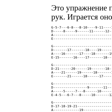
Это упражнение 
рук. Играется оно
G-5-7---6-8---8-10----9-11----
D-----8-----9------11------12-
A-----------------------------
E-----------------------------
G-----------------------------
D-------17-------18----19-----
A----16-------17----18-------1
E-15-------16----17-------18--
G-----------------------------
D-21------20------19-------18-
A----21------19------18-------
E-------21------18------17----
G-----------------------------
D-----------------9-------11--
A-----5-----7---8------10-----
E-4-5---6-7---8-----10-------1
G-----------------------------
D-17-18-19-21-----------------
A-------------19--------------