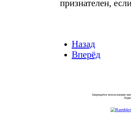
признателен, есл
Назад
Вперёд
Запрещается использование мат
Ледко