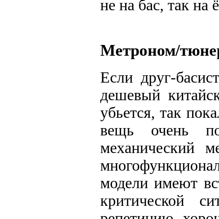
не на бас, так на 
Метроном/тюнер
Если друг-басис
дешевый китайск
убьется, так пок
вещь очень по
механический ме
многофункцио
модели имеют вс
критической си
репетицию, хоро