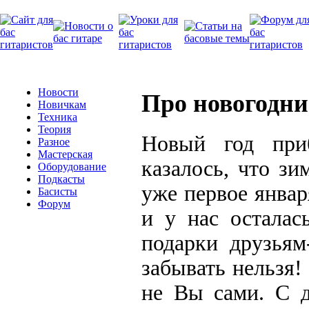
Новости
Про новогодни
Новичкам
Техника
Теория
Новый год приб
Разное
Мастерская
казалось, что зи
Оборудование
Подкасты
уже первое январ
Басисты
Форум
и у нас осталас
подарки друзьям
забывать нельзя!
не Вы сами. С д