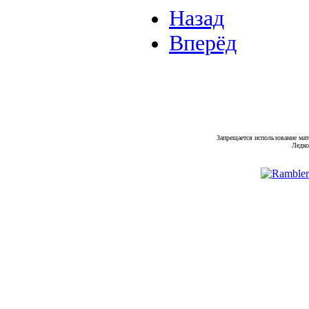
Назад
Вперёд
Запрещается использование мат
Ледко