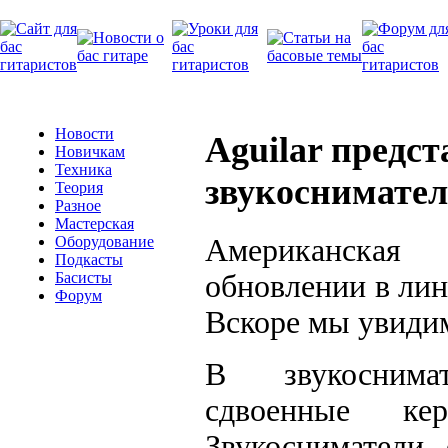
Новости
Aguilar предс
Новичкам
Техника
звукоснимате
Теория
Разное
Мастерская
Американская
Оборудование
Подкасты
обновлении в лин
Басисты
Форум
Вскоре мы увидим
В звукосним
сдвоенные кер
Звукосниматели