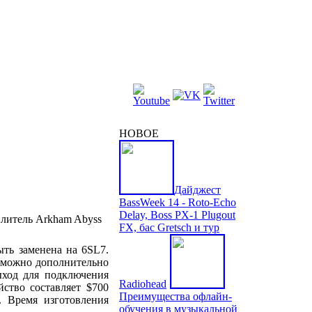
НОВОЕ
Дайджест
BassWeek 14 - Roto-Echo
Delay, Boss PX-1 Plugout
FX, бас Gretsch и тур
ыть заменена на 6SL7.
 можно дополнительно
ыход для подключения
Radiohead
ство составляет $700
Преимущества офлайн-
. Время изготовления
обучения в музыкальной