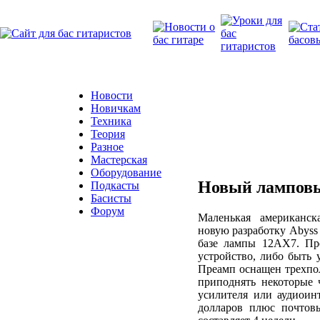
Новости
Новичкам
Техника
Теория
Разное
Мастерская
Оборудование
Новый ламповы
Подкасты
Басисты
Форум
Маленькая американск
новую разработку Abyss
базе лампы 12AX7. Пре
устройство, либо быть 
Преамп оснащен трехпо
приподнять некоторые 
усилителя или аудиоин
долларов плюс почтовы