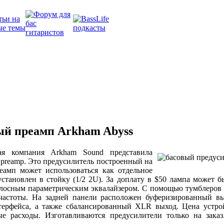
й преамп Arkham Abyss
ая компания Arkham Sound представила
 preamp. Это предусилитель построенный на
амп может использоваться как отдельное
установлен в стойку (1/2 2U). За доплату в $50 лампа может б
лосным параметрическим эквалайзером. С помощью тумблеров
частоты. На задней панели расположен буферизированный в
терфейса, а также сбалансированный XLR выход. Цена устрой
е расходы. Изготавливаются предусилители только на заказ