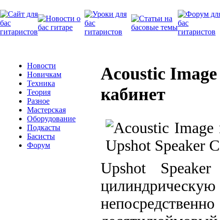
Новости
Acoustic Imag
Новичкам
Техника
кабинет
Теория
Разное
Мастерская
Оборудование
Подкасты
Басисты
Форум
Upshot Speaker
цилиндрическую ф
непосредствен