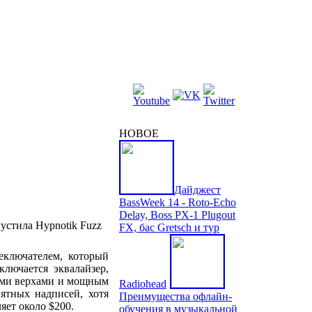
НОВОЕ
Дайджест
BassWeek 14 - Roto-Echo
Delay, Boss PX-1 Plugout
FX, бас Gretsch и тур
еключателем, который
лючается эквалайзер,
ными верхами и мощным
Radiohead
ятных надписей, хотя
Преимущества офлайн-
яет около $200.
обучения в музыкальной