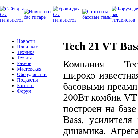
Новости
Tech 21 VT Ba
Новичкам
Техника
Теория
Компания Te
Разное
Мастерская
широко известна
Оборудование
Подкасты
басовыми преамп
Басисты
Форум
200Вт комбик VT
построен на базе
Bass, усилителя
динамика. Агрег