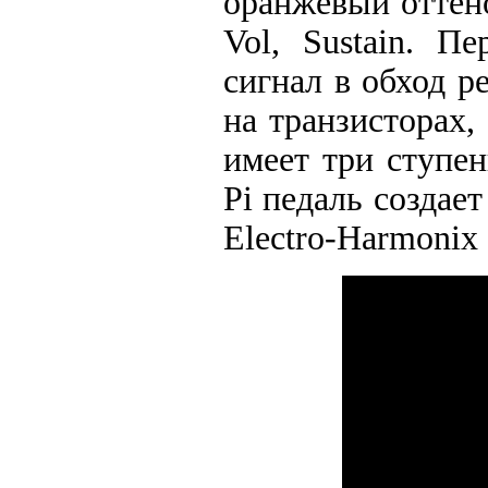
оранжевый оттен
Vol, Sustain. П
сигнал в обход р
на транзисторах,
имеет три ступе
Pi педаль создае
Electro-Harmonix