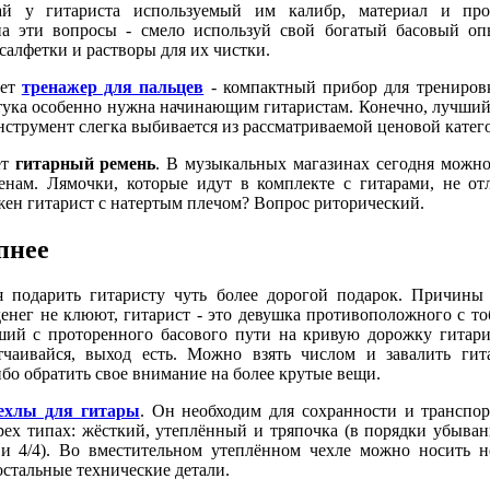
дай у гитариста используемый им калибр, материал и про
 на эти вопросы - смело используй свой богатый басовый о
салфетки и растворы для их чистки.
дет
тренажер для пальцев
- компактный прибор для трениро
тука особенно нужна начинающим гитаристам. Конечно, лучший
инструмент слегка выбивается из рассматриваемой ценовой катег
ет
гитарный ремень
. В музыкальных магазинах сегодня можно
нам. Лямочки, которые идут в комплекте с гитарами, не от
жен гитарист с натертым плечом? Вопрос риторический.
пнее
ся подарить гитаристу чуть более дорогой подарок. Причины
денег не клюют, гитарист - это девушка противоположного с то
ший с проторенного басового пути на кривую дорожку гитари
чаивайся, выход есть. Можно взять числом и завалить гит
бо обратить свое внимание на более крутые вещи.
ехлы для гитары
. Он необходим для сохранности и транспор
ех типах: жёсткий, утеплённый и тряпочка (в порядки убывани
4 и 4/4). Во вместительном утеплённом чехле можно носить н
остальные технические детали.