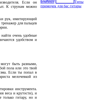
комбики
Типы
изводителя. Если он
примочек для бас гитары
пыт. К струнам можно
вки рук, имитирующий
 тренажер для пальцев
ории.
 найти очень удобные
личаются удобством и
 могут быть разными,
бой пола или это твой
зма. Если ты попал в
ариста мелочевкой из
тировки инструмента.
я веса и крутости), и
е только гитару, но и