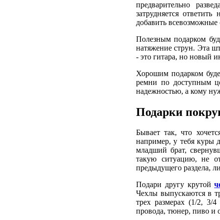
предварительно разве
затрудняется ответить
добавить всевозможные 
Полезным подарком бу
натяжение струн. Эта ш
- это гитара, но новый 
Хорошим подарком буд
ремни по доступным це
надежностью, а кому ну
Подарки покру
Бывает так, что хочет
например, у тебя куры 
младший брат, свернув
такую ситуацию, не от
предыдущего раздела, ли
Подари другу крутой
ч
Чехлы выпускаются в тр
трех размерах (1/2, 3/
провода, тюнер, пиво и 