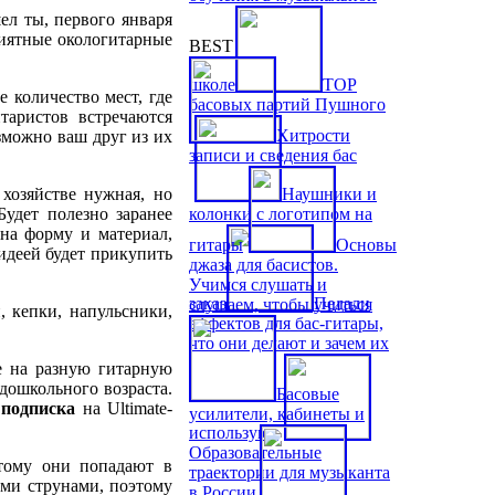
ел ты, первого января
риятные окологитарные
BEST
школе
TOP
е количество мест, где
басовых партий Пушного
таристов встречаются
Хитрости
зможно ваш друг из их
записи и сведения бас
 хозяйстве нужная, но
Наушники и
Будет полезно заранее
колонки с логотипом на
 на форму и материал,
гитары
Основы
идеей будет прикупить
джаза для басистов.
Учимся слушать и
заказ
Педали
слушаем, чтобы учиться
 кепки, напульсники,
эффектов для бас-гитары,
что они делают и зачем их
е на разную гитарную
дошкольного возраста.
Басовые
я
подписка
на Ultimate-
усилители, кабинеты и
используют
Образовательные
тому они попадают в
траектории для музыканта
ими струнами, поэтому
в России