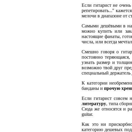
Если гитарист не очень
репетировать..." кажет
мелочи в диапазоне от с
Самыми дешёвыми в на
можно купить или зака
настоящие фанаты, гото
числа, или всегда мечта
Смешно говоря о гита
постоянно теряющаяся, 
узнать размер и толщин
возможно твой друг пре
специальный держатель д
К категории необремен
банданы и
прочую хрен
Если гитарист совсем 
литературу
, типа сбор
Сюда же относятся и ра
guitar.
Как это ни прискорбн
категорию дешевых пода