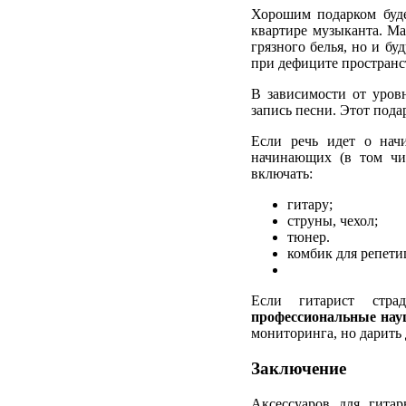
Хорошим подарком бу
квартире музыканта. Ма
грязного белья, но и бу
при дефиците пространст
В зависимости от уров
запись песни. Этот пода
Если речь идет о нач
начинающих (в том чи
включать:
гитару;
струны, чехол;
тюнер.
комбик для репетиц
Если гитарист стра
профессиональные на
мониторинга, но дарить
Заключение
Аксессуаров для гита