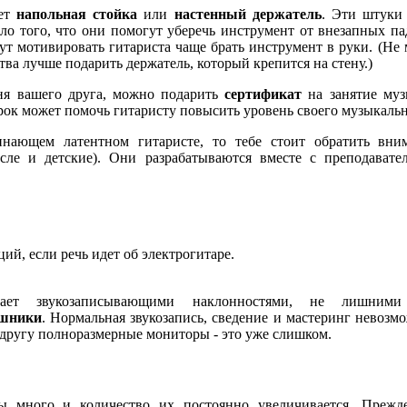
дет
напольная стойка
или
настенный держатель
. Эти штуки
ло того, что они помогут уберечь инструмент от внезапных па
дут мотивировать гитариста чаще брать инструмент в руки. (Не 
ва лучше подарить держатель, который крепится на стену.)
ня вашего друга, можно подарить
сертификат
на занятие муз
рок может помочь гитаристу повысить уровень своего музыкальн
инающем латентном гитаристе, то тебе стоит обратить вни
сле и детские). Они разрабатываются вместе с преподават
ий, если речь идет об электрогитаре.
дает звукозаписывающими наклонностями, не лишними
ушники
. Нормальная звукозапись, сведение и мастеринг невозмо
 другу полноразмерные мониторы - это уже слишком.
ры много и количество их постоянно увеличивается. Прежд