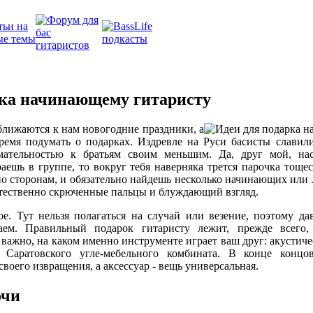
рка начинающему гитаристу
лижаются к нам новогодние праздники, а
время подумать о подарках. Издревле на Руси басисты славил
мательностью к братьям своим меньшим. Да, друг мой, нас
раешь в группе, то вокруг тебя наверняка трется парочка тощес
о сторонам, и обязательно найдешь несколько начинающих или 
тественно скрюченные пальцы и блуждающий взгляд.
ое. Тут нельзя полагаться на случай или везение, поэтому д
аем. Правильный подарок гитаристу лежит, прежде всего,
 важно, на каком именно инструменте играет ваш друг: акустиче
а Саратовского угле-мебельного комбината. В конце концо
своего извращения, а аксессуар - вещь универсальная.
очи