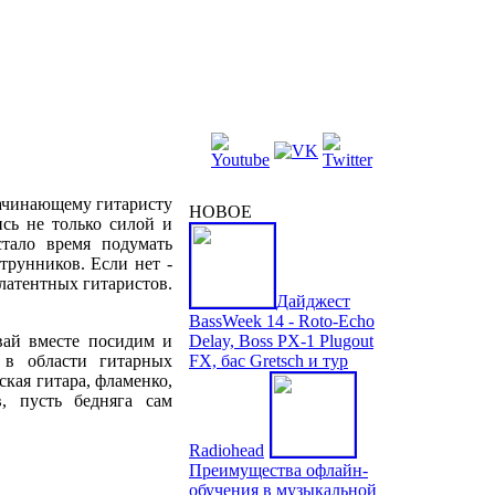
НОВОЕ
ись не только силой и
тало время подумать
трунников. Если нет -
латентных гитаристов.
Дайджест
BassWeek 14 - Roto-Echo
авай вместе посидим и
Delay, Boss PX-1 Plugout
 в области гитарных
FX, бас Gretsch и тур
ская гитара, фламенко,
в, пусть бедняга сам
Radiohead
Преимущества офлайн-
обучения в музыкальной