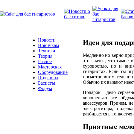
Новости
Идеи для пода
Новичкам
Техника
Медленно но верно приб
Теория
это значит, что самое 
Разное
суровостью, но и вни
Мастерская
гитаристах. Если ты иг
Оборудование
посмотри внимательно п
Подкасты
Обычно их выдают неес
Басисты
Форум
Подарок - дело серьезн
хорошенько все обдум
аксессуаров. Причем, не
электрогитара, поделк
разбирается в тонкостях 
Приятные мел