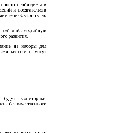
 просто необходимы в
дений и посягательств
мне тебе объяснять, но
ыкой либо студийную
ого развития.
мание на наборы для
елями музыки и могут
 будут мониторные
жна без качественного
е чем выбрать что-то