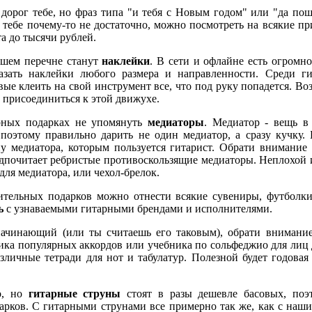
 дорог тебе, но фраз типа "и тебя с Новым годом" или "да пош
ся тебе почему-то не достаточно, можно посмотреть на всякие п
та до тысячи рублей.
шем перечне станут
наклейки
. В сети и офлайне есть огромно
зать наклейки любого размера и направленности. Среди ги
вые клеить на свой инструмент все, что под руку попадется. Во
л присоединиться к этой движухе.
рных подарках не упомянуть
медиаторы
. Медиатор - вещь в
поэтому правильно дарить не один медиатор, а сразу кучку. 
у медиатора, которым пользуется гитарист. Обрати внимание
дпочитает ребристые противоскользящие медиаторы. Неплохой 
ля медиатора, или чехол-брелок.
ительных подарков можно отнести всякие сувениры, футболки,
ь
с узнаваемыми гитарными брендами и исполнителями.
начинающий (или ты считаешь его таковым), обрати внимани
ника популярных аккордов или учебника по сольфеджио для лиц 
зличные тетради для нот и табулатур. Полезной будет годова
о, но
гитарные струны
стоят в разы дешевле басовых, поэ
рков. С гитарными струнами все примерно так же, как с наш