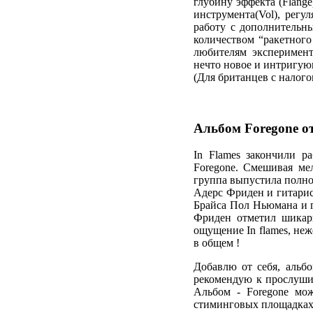
глубину эффекта (Flange
инструмента(Vol), регу
работу с дополнительн
количеством “ракетного
любителям эксперимент
нечто новое и интригую
(Для британцев с налого
Альбом Foregone от
In Flames закончили р
Foregone. Смешивая ме
группа выпустила полно
Адерс Фриден и гитарис
Брайса Пол Ньюмана и г
Фриден отметил шикарн
ощущение In flames, неж
в общем !
Добавлю от себя, альбо
рекомендую к прослушив
Альбом - Foregone мож
стиминговых площадках