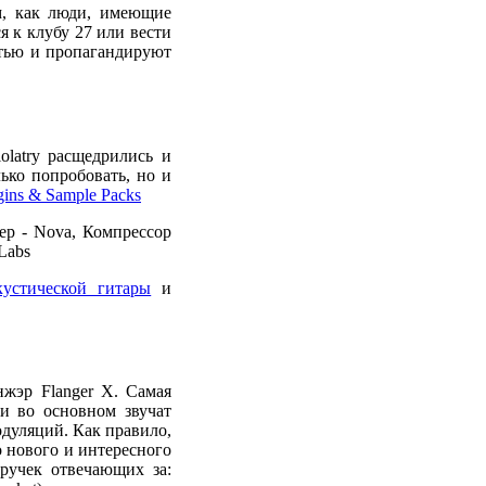
м, как люди, имеющие
я к клубу 27 или вести
стью и пропагандируют
olatry расщедрились и
ько попробовать, но и
ugins & Sample Packs
ер - Nova, Компрессор
Labs
кустической гитары
и
нжэр Flanger X. Самая
и во основном звучат
дуляций. Как правило,
о нового и интересного
ручек отвечающих за: