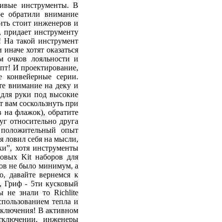
сивые инструменты. В
ое обратили внимание
ить стоит инженеров и
, придает инструменту
! На такой инструмент
 иначе хотят оказаться
м очков лояльности и
пт! И проектирование,
е конвейерные серии.
те внимание на деку и
 для руки под высокие
т вам соскользнуть при
в на флажок), обратите
уг относительно друга
 положительный опыт
я ловил себя на мысли,
ки”, хотя инструменты
овых Kit наборов для
тов не было минимум, а
, давайте вернемся к
, Гриф - 5ти кусковый
 не знали то Richlite
спользованием тепла и
тключения! В активном
тключении, инженеры