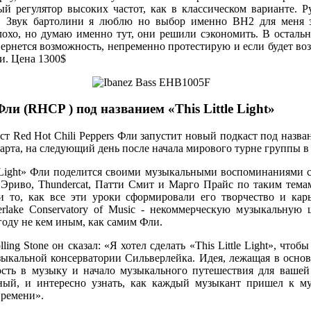
й регулятор высоких частот, как в классическом варианте. Р
я. Звук бартолини я люблю но выбор именно BH2 для меня з
лохо, но думаю именно тут, они решили сэкономить. В осталь
ернется возможность, непременно протестирую и если будет воз
и. Цена 1300$
ли (RHCP ) под названием «This Little Light»
т Red Hot Chili Peppers Фли запустит новый подкаст под название
арта, на следующий день после начала мирового турне группы в
le Light» Фли поделится своими музыкальными воспоминаниями 
Эриво, Thundercat, Патти Смит и Марго Прайс по таким темам
 то, как все эти уроки сформировали его творчество и карь
erlake Conservatory of Music - некоммерческую музыкальную
году не кем иным, как самим Фли.
ing Stone он сказал: «Я хотел сделать «This Little Light», чтоб
ыкальной консерватории Сильверлейка. Идея, лежащая в основе
ость в музыку и начало музыкального путешествия для вашей
зный, и интересно узнать, как каждый музыкант пришел к му
времени».