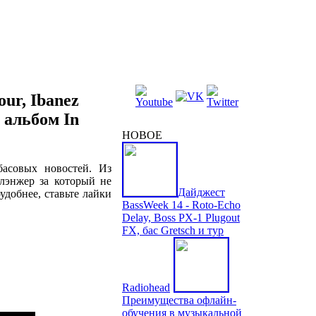
ur, Ibanez
 альбом In
НОВОЕ
басовых новостей. Из
флэнжер за который не
Дайджест
удобнее, ставьте лайки
BassWeek 14 - Roto-Echo
Delay, Boss PX-1 Plugout
FX, бас Gretsch и тур
Radiohead
Преимущества офлайн-
обучения в музыкальной