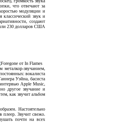
ocket), громкость звука
опки, что отвечают за
коростью модуляции и
я классический звук и
риативности, создают
 или 230 долларов США
м металкор-звучанием,
постоянных: вокалиста
аннера Уэйна, басиста
интервью Apple Music,
но другое звучание и
тем, как звучит альбом
образен. Настоятельно
в плеер. Звучит свежо.
лушать почти на всех