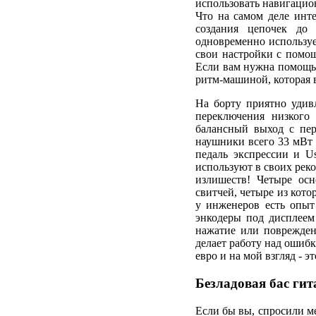
использовать навигацио
Что на самом деле инте
создания цепочек до
одновременно используе
свои настройки с помощ
Если вам нужна помощь 
ритм-машиной, которая в
На борту приятно удив
переключения низкого
балансный выход с пер
наушники всего 33 мВт 
педаль экспрессии и Us
используют в своих рек
излишеств! Четыре ос
свитчей, четыре из кот
у инженеров есть опыт
энкодеры под дисплеем
нажатие или поврежден
делает работу над ошиб
евро и на мой взгляд - э
Безладовая бас ги
Если бы вы, спросили м