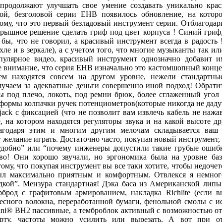
продолжают улучшать свое умение создавать уникально кра
ной, безголовой серии EHB появилось обновление, на котор
тому, что это первый безладовый инструмент серии. Отблагодар
грышное решение сделать гриф под цвет корпуса ! Синий гриф
 бы, что не говорил, а красивый инструмент всегда в радость 
хле и в зеркале), а с учетом того, что многие музыканты так или
пулярное видео, красивый инструмент однозначно добавит и
 внимание, что серия EHB изначально это кастомшопный конце
ем находятся совсем на другом уровне, нежели стандартны
лучаем за адекватные деньги совершенно иной подход! Обрати
 под плечо, локоть, под ремни брюк, более сглаженный угол
 формы колпачки ручек потенциометров(которые никогда не даду
jack с фиксацией (что не позволит вам извлечь кабель не нажа
, на котором находятся регуляторы звука и на какой высоте др
лагодаря этим и многим другим мелочам складывается ваш
 желание играть. Достаточно часто, покупая новый инструмент, 
еудобно” или “почему инженеры допустили такие грубые ошиб
во! Они хорошо звучали, но эргономика была на уровне баз
ому, что покупая инструмент вы все таки хотите, чтобы недоче
ыл максимально приятным и комфортным. Отвлекся я немного
дкой”. Мензура стандартная! Дэка баса из Американской липы
брод с графитовым армированием, накладка Richlite (если вы
весного волокна, переработанной бумаги, фенольной смолы с и
olini® BH2 пассивные, а темброблок активный с возможностью о
рту, частоты можно усилить или вырезать. А вот при о