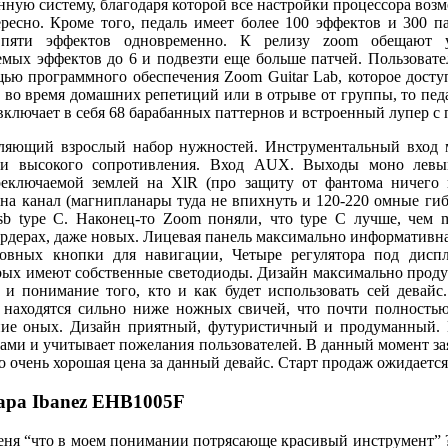
нную систему, благодаря которой все настройки процессора воз
ресно. Кроме того, педаль имеет более 100 эффектов и 300 п
 пяти эффектов одновременно. К релизу zoom обещают у
мых эффектов до 6 и подвезти еще больше патчей. Пользовате
ью программного обеспечения Zoom Guitar Lab, которое доступ
во время домашних репетиций или в отрыве от группы, то пед
ключает в себя 68 барабанных паттернов и встроенный лупер с п
ляющий взрослый набор нужностей. Инструментальный вход 
 и высокого сопротивления. Вход AUX. Выходы моно левы
еключаемой землей на XlR (про защиту от фантома ничего н
на канал (магнипланары туда не впихнуть и 120-220 омные гиб
b type C. Наконец-то Zoom поняли, что type С лучше, чем m
ордерах, даже новых. Лицевая панель максимально информативна
новных кнопки для навигации, Четыре регулятора под дис
орых имеют собственные светодиоды. Дизайн максимально продум
 и понимание того, кто и как будет использовать сей девай
 находятся сильно ниже ножных свичей, что почти полностью
ие оных. Дизайн приятный, футуристичный и продуманный. 
ками и учитывает пожелания пользователей. В данный момент за
то очень хорошая цена за данный девайс. Старт продаж ожидается 
тара Ibanez EHB1005F
еня “что в моем понимании потрясающе красивый инструмент” ?