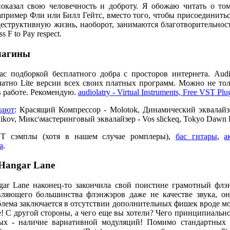
оказал свою человечность и доброту. Я обожаю читать о то
апример Фли или Билл Гейтс, вместо того, чтобы присоединитьс
еструктивную жизнь, наоборот, занимаются благотворительно
s F to Pay respect.
лагины
с подборкой бесплатного добра с просторов интернета. Audi
атно Lite версии всех своих платных программ. Можно не тол
 работе. Рекомендую.
audiolatry - Virtual Instruments, Free VST Pl
дают
: Красящий Компрессор - Molotok, Динамический эквалайз
nikov, Микс\мастеринговый эквалайзер - Vos slickeq, Tokyo Dawn 
ST сэмплы (хотя в нашем случае ромплеры),
бас гитары
,
а
а
.
 Hangar Lane
gar Lane наконец-то закончила свой поистине грамотный флэ
вляющего большинства флэнжэров даже не качестве звука, он
блема заключается в отсутствии дополнительных фишек вроде мо
е! С другой стороны, а чего еще вы хотели? Чего принципиальн
ых - наличие вариативной модуляций! Помимо стандартных 