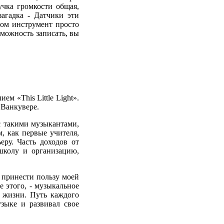
учка громкости общая,
агадка - Датчики эти
ном инструмент просто
можность записать, вы
м «This Little Light».
 Ванкувере.
с такими музыкантами,
, как первые учителя,
еру. Часть доходов от
 школу и организацию,
ы принести пользу моей
 этого, - музыкальное
 жизни. Путь каждого
зыке и развивал свое