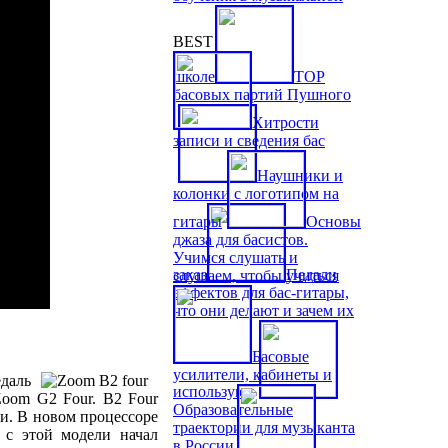
BEST
школе
TOP
басовых партий Пушного
Хитрости
записи и сведения бас
Наушники и
колонки с логотипом на
гитары
Основы
джаза для басистов.
Учимся слушать и
заказ
Педали
слушаем, чтобы учиться
эффектов для бас-гитары,
что они делают и зачем их
Басовые
усилители, кабинеты и
едаль
используют
oom G2 Four. B2 Four
Образовательные
ми. В новом процессоре
траектории для музыканта
 с этой модели начал
в России