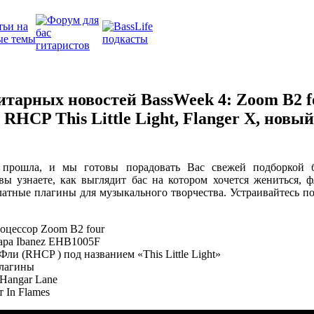
итарных новостей BassWeek 4: Zoom B2 fo
RHCP This Little Light, Flanger X, новый
я прошла, и мы готовы порадовать Вас свежей подборкой 
ы узнаете, как выглядит бас на котором хочется жениться, 
латные плагины для музыкального творчества. Устраивайтесь по
оцессор Zoom B2 four
тара Ibanez EHB1005F
ли (RHCP ) под названием «This Little Light»
лагины
 Hangar Lane
 In Flames