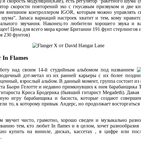
) и скорость модуляции(Rate), есть регулятор “ракетного шума”(r
лятор скорости повторений эхо с гнусавым призвуком и две кн
ым внешним контроллером IGOR, которым можно управлять с
 шума”. Запаса вариаций настроек хватит и тем, кому нравитс
ального звучания. Наконец-то любители хорошего звука и ва
щее! Цена для всего мира кроме Британии 191 фунт стерлингов
м 230 фунтов)
 In Flames
аботу над своим 14-й студийным альбомом под названием
лодичный дэт-метал из их ранней карьеры с их более поздни
ценный, взрослый альбом. В данный момент, группа состоит из 
та Бьорн Гелотте и недавно примкнувших к ним барабанщика Т
итариста Криса Бродерика (бывший гитарист Megadeth). Давая 
ую игру барабанщика и басиста, которые создают совершен
ели то, к которому привык Андерс, но продолжает восторгаться 
м звучит чисто, грамотно, хорошо сведен и музыкально разно
анию тем, кто любит In flames и в целом, хочет разнообразия 
но купить на виниле, дисках, кассетах , в цифре или пос
.