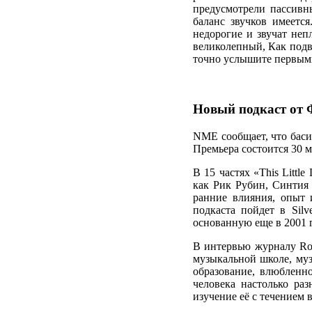
предусмотрели пассивны
баланс звучков имеетс
недорогие и звучат неп
великолепный, Как подв
точно услышите первым
Новый подкаст от Ф
NME сообщает, что басис
Премьера состоится 30 м
В 15 частях «This Litt
как Рик Рубин, Синтия 
ранние влияния, опыт и
подкаста пойдет в Silv
основанную еще в 2001 
В интервью журналу Roll
музыкальной школе, муз
образование, влюбленн
человека настолько ра
изучение её с течением 