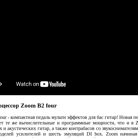
цессор Zoom B2 four
ur - компактная педаль мульти эффектов для бас гитар! Новая п
ет те же вычислительные и программные мощности, что и в Z
х и акустических гитар, а также контрабасов со звукоснимателя
оделей усилителей и шесть эмуляций DI box. Zoom начиная