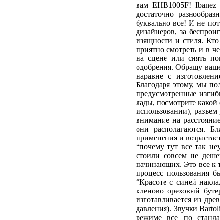
вам EHB1005F! Ibanez 
достаточно разнообраз
буквально все! И не по
дизайнеров, за беспрои
изящности и стиля. Кто
приятно смотреть и в че
на сцене или снять по
одобрения. Обращу ваше
наравне с изготовлени
Благодаря этому, мы по
предусмотренные изгибы
лады, посмотрите какой
использовании), разъем 
внимание на расстояние
они располагаются. Б
применения и возрастает
“почему тут все так н
стоили совсем не деше
начинающих. Это все к т
процесс пользования б
“Красоте с синей накла
кленово ореховый бутер
изготавливается из дре
давления). Звучки Bart
режиме все по станда