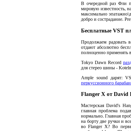
В очередной раз Фли п
мировую известность, н
максимально эпатажно\д
добро и сострадание. Pres
Бесплатные VST п
Продолжаем радовать ва
отдают абсолютно беспл
полноценно применять в
Tokyo Dawn Record
раз
для стерео шины - Kotel
Ample sound дарят: V
перкуссионного барабан
Flanger X от David
Мастерская David's Han
главная проблема пода
нормально. Главная про
на борту две ручки и вс
во Flanger X? Во перв