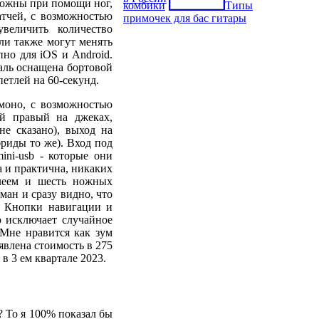
можны при помощи ног,
комбики
Типы
атчей, с возможностью
примочек для бас гитары
величить количество
ли также могут менять
но для iOS и Android.
аль оснащена бортовой
етлей на 60-секунд.
моно, с возможностью
й правый на джеках,
е сказано), выход на
риды то же). Вход под
ini-usb - которые они
 и практична, никаких
плеем и шесть ножных
ан и сразу видно, что
с. Кнопки навигации и
 исключает случайное
Мне нравится как зум
явлена стоимость в 275
в 3 ем квартале 2023.
 То я 100% показал бы