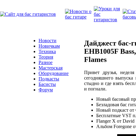
Новости
Дайджест бас-г
Новичкам
EHB1005F Bass, 
Техника
Теория
Flames
Разное
Мастерская
Привет друзья, недел
Оборудование
сегодняшнего выпуска в
Подкасты
стыдно и где взять бесп
Басисты
и погнали.
Форум
Новый басовый пр
Безладовая бас ги
Новый подкаст от Ф
Бесплатные VST п
Flanger X от David
Альбом Foregone от