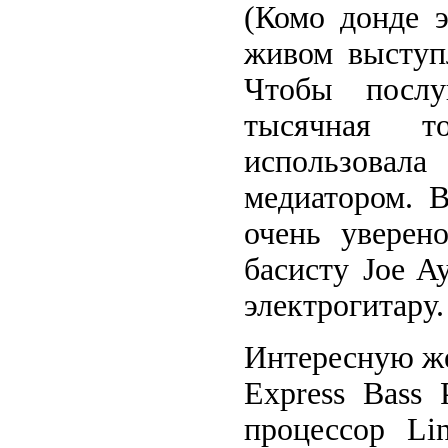
(Комо донде э
живом выступ
Чтобы послу
тысячная т
использовал
медиатором. 
очень уверен
басисту Joe A
электрогитару
Интересную же
Express Bass 
процессор Li