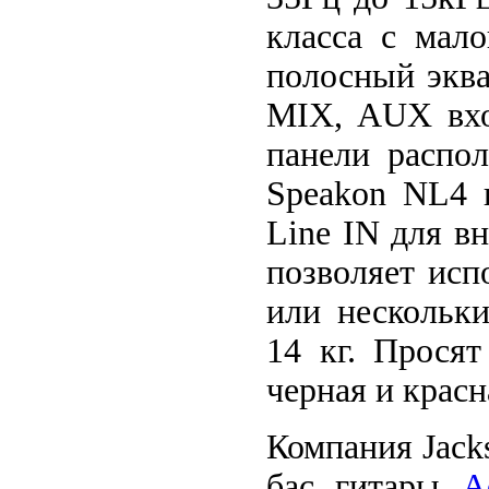
класса с мал
полосный эква
MIX, АUX вхо
панели распо
Speakon NL4 
Line IN для в
позволяет исп
или нескольк
14 кг. Прося
черная и красн
Компания Jack
бас гитары
A