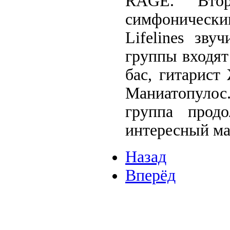
RAGE. Втор
симфонически
Lifelines зв
группы входят
бас, гитарис
Маниатопуло
группа прод
интересный ма
Назад
Вперёд