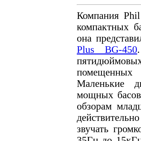
Компания Phil
компактных б
она представ
Plus BG-450
пятидюймовых
помещенных 
Маленькие д
мощных басов
обзорам млад
действительн
звучать громк
35Гц до 15кГц