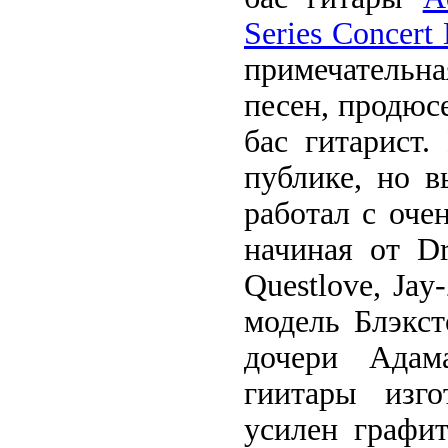
Series Concert 
примечательн
песен, продюс
бас гитарист
публике, но 
работал с оч
начиная от D
Questlove, Ja
модель Блэкст
дочери Адам
гиитары изг
усилен графит