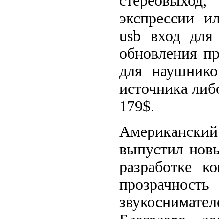
стереовыход
экспрессии и
usb вход для
обновления п
для наушнико
источника либо
179$.
Американский 
выпустил нов
разработке к
прозрачность
звукоснимате