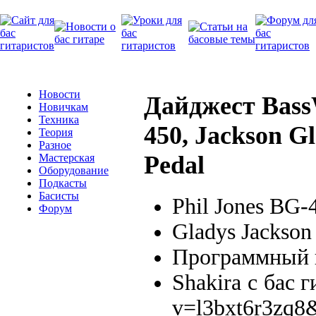
Новости
Дайджест BassW
Новичкам
Техника
450, Jackson Gl
Теория
Разное
Pedal
Мастерская
Оборудование
Подкасты
Басисты
Phil Jones BG
Форум
Gladys Jackson
Программный
Shakira с бас 
v=l3bxt6r3zq8