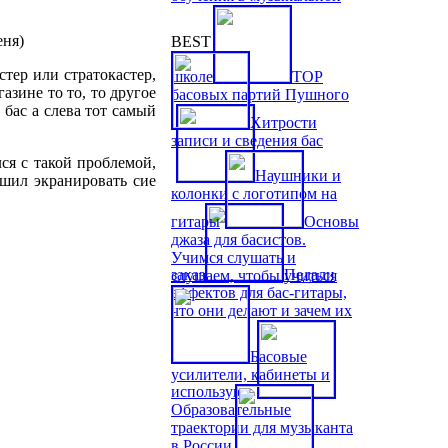
еня)
BEST
стер или стратокастер,
школе
TOP
азине то то, то другое
басовых партий Пушного
 бас а слева тот самый
Хитрости
записи и сведения бас
ся с такой проблемой,
Наушники и
ешил экранировать сие
колонки с логотипом на
гитары
Основы
джаза для басистов.
Учимся слушать и
заказ
Педали
слушаем, чтобы учиться
эффектов для бас-гитары,
что они делают и зачем их
Басовые
усилители, кабинеты и
используют
Образовательные
траектории для музыканта
в России