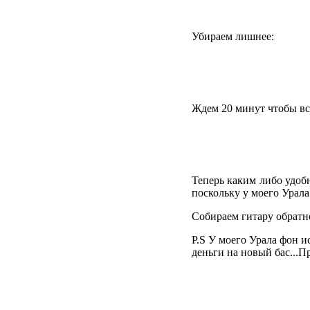
Убираем лишнее:
Ждем 20 минут чтобы всё
Теперь каким либо удобн
поскольку у моего Урала
Собираем гитару обратно
P.S У моего Урала фон и
деньги на новый бас...П