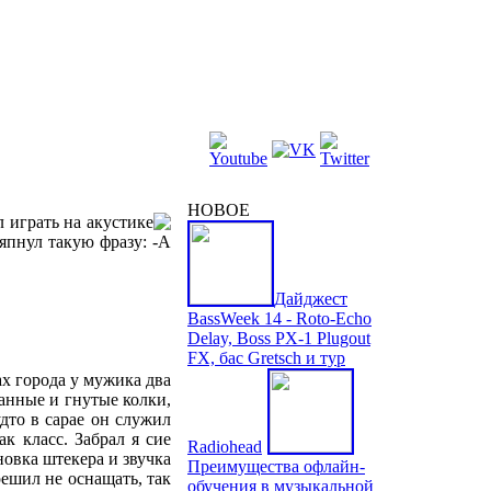
НОВОЕ
 играть на акустике
япнул такую фразу: -А
Дайджест
BassWeek 14 - Roto-Echo
Delay, Boss PX-1 Plugout
FX, бас Gretsch и тур
ах города у мужика два
манные и гнутые колки,
дто в сарае он служил
к класс. Забрал я сие
Radiohead
новка штекера и звучка
Преимущества офлайн-
решил не оснащать, так
обучения в музыкальной