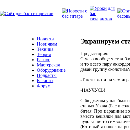
Новости
Экранируем ст
Новичкам
Техника
Предыстория:
Теория
С чего вообще я стал б
Разное
и то всего пару аккорд
Мастерская
давай группу сколотим??
Оборудование
Подкасты
-Так ты ж ни на чем игр
Басисты
Форум
-НАУЧУСЬ!
С бюджетом у нас было т
старых Урала (Бас и сол
битая. Про царапины во
вместо вешалки для мот
чудо за чисто символиче
(Который я нашел на рын