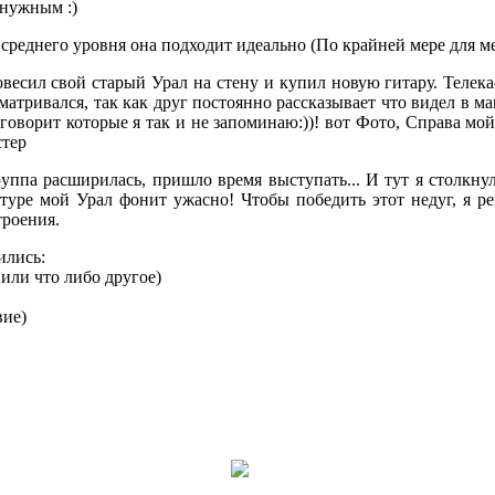
 нужным :)
среднего уровня она подходит идеально (По крайней мере для м
весил свой старый Урал на стену и купил новую гитару. Телека
матривался, так как друг постоянно рассказывает что видел в маг
 говорит которые я так и не запоминаю:))! вот Фото, Справа мой
стер
руппа расширилась, пришло время выступать... И тут я столкнул
туре мой Урал фонит ужасно! Чтобы победить этот недуг, я р
троения.
ились:
ли что либо другое)
ие)