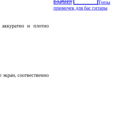
комбики
Типы
примочек для бас гитары
 аккуратно и плотно
е экран, соотвественно