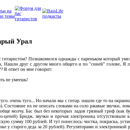
арый Урал
ас гитаристом? Познакомился однажды с пареньком который умел
ов, Нашли друг с другом много общего и по "синей" голове, Я л
? В ответ он мне говорит:
ать не умеешь!
уго. очень туго... Но начали мы с гитар. нашли где то на окраин
о). Состояние их не описать словами на соло ржавые звучки, ло
обще молчу. Бас был без некоторых ладов грязный гриф (как бу
о-цепей) Бридж, звучки и прочая электроника отсутствовали ка
скую сумму 100 рублей. И тут понеслось: чистка, покраска, уста
ке у старого деда за 20 рублей). Регуляторами и электроникой 