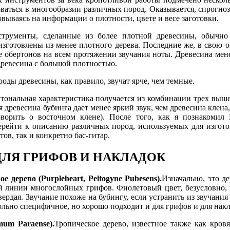
ваться в многообразии различных пород. Оказывается, спрогноз
вываясь на информации о плотности, цвете и весе заготовки.
струменты, сделанные из более плотной древесины, обычно
 изготовлены из менее плотного дерева. Последние же, в свою 
е обертонов на всем протяжении звучания ноты. Древесина мен
древесина с большой плотностью.
роды древесины, как правило, звучат ярче, чем темные.
тональная характеристика получается из комбинации трех выш
 древесина бубинга дает менее яркий звук, чем древесина клена, 
оворить о восточном клене). После того, как я познакоми
ерейти к описанию различных пород, используемых для изгот
в, так и конкретно бас-гитар.
ДЛЯ ГРИФОВ И НАКЛАДОК
 дерево (Purpleheart, Peltogyne Pubesens).
Изначально, это д
 линии многослойных грифов. Фиолетовый цвет, безусловно, 
вердая. Звучание похоже на бубингу, если устранить из звучани
льно специфичное, но хорошо подходит и для грифов и для накл
mum Paraense).
Тропическое дерево, известное также как кровя