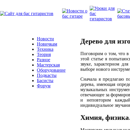
Новости
Дерево для изго
Новичкам
Техника
Поговорим о том, что в 
Теория
этой статье я попытаюс
Разное
звуке, характерном для
Мастерская
выборе нового инструме
Оборудование
Подкасты
Сначала я предлагаю по
Басисты
дерева, имеющая опред
Форум
музыкальных инструмент
отвечающее за формиров
и неповторим каждый
индивидуальное звучани
Химия, физик
Мастерами музыкальных