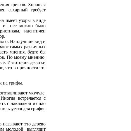
ления грифов. Хорошая
лен сахарный требует
на имеет узоры в виде
бы из нее можно было
ристикам, идентичен
ор.
ного. Наилучшие вид и
ывают самых различных
ать мнения, будто бы
фов. По моему мнению,
ые. Изготовив десятки
с, что в прочности эта
к на грифы.
зготавливают укулуле.
Иногда встречается с
ть с накладкой из пао
спользуется для грифов
 называют это дерево
ем молодой, выглядит