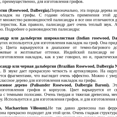
я, преимущественно, для изготовления грифов.
ия (Rosewood, Dalbergia).
Первоначально, эта порода дерева и
акладок на грифы. С годами область применения этой др
 множество разновидностей палисандра и все они отличаются др
ктеристик. Как правило, палисандр дает очень теплый звук.
во. Подробнее о разновидностях палисандра:
ндр или дальбергия широколистная (Indian rosewood, Dalb
угих используется для изготовления накладок на гриф. Она прид
у. Цвета варьируются в диапазоне от темно-багрового до
нжевые и желтоватые оттенки. Индийский палисандр не
изготовления накладок, как я уже говорил, но и, практически
андр или черная дальбергия (Brazilian Rosewood, Dalbergia N
а. В звуке дает прекрасную четкость и артикуляцию. На ощуп
тся фрагментами, что выглядит очень эффектно. Можно с увер
классное дерево для изготовления накладок на грифы.
зовое дерево (Palisander Rosewood, Dalbergia Baroni).
Эт
изготовления грифов и корпусов. Цвет варьируется от св
а с темными полосами. Очень твердая и тяжелая древесина, м
у. Используется и для изготовления грифов, и для изготовления 
, Machaerium Villosum).
Не так давно древесина пао ферро
она прекрасно подходит для этой цели. Очень гладкая структур