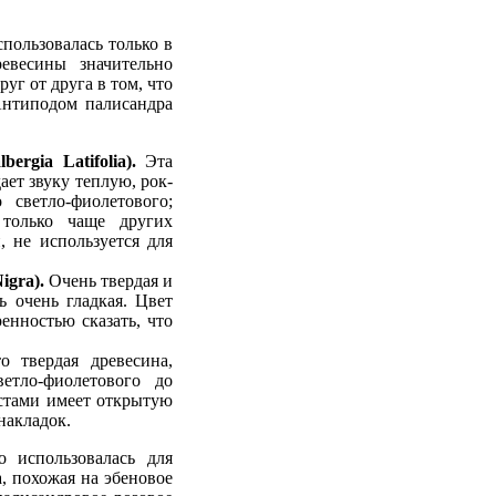
спользовалась только в
евесины значительно
уг от друга в том, что
 Антиподом палисандра
ergia Latifolia).
Эта
ает звуку теплую, рок-
 светло-фиолетового;
 только чаще других
, не используется для
igra).
Очень твердая и
ь очень гладкая. Цвет
енностью сказать, что
о твердая древесина,
етло-фиолетового до
естами имеет открытую
накладок.
 использовалась для
а, похожая на эбеновое