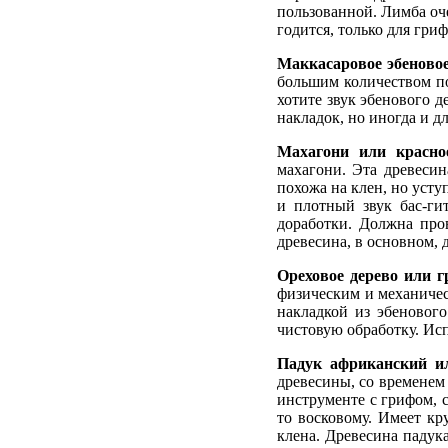
пользованной. Лимба оче
годится, только для гри
Маккасаровое эбеновое 
большим количеством по
хотите звук эбенового 
накладок, но иногда и д
Махагони или красное 
махагони. Эта древеси
похожа на клен, но усту
и плотный звук бас-ги
доработки. Должна пров
древесина, в основном, 
Ореховое дерево или гр
физическим и механичес
накладкой из эбенового
чистовую обработку. Исп
Падук африканский или
древесины, со временем 
инструменте с грифом, 
то восковому. Имеет кр
клена. Древесина падук