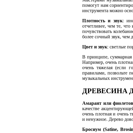
помогут нам сориентиро
инструмента можно осно
Плотность и звук
: ин
отчетливее, чем те, что
почувствовать колебани
более сочный звук, чем 
Цвет и звук
: светлые по
В принципе, суммарная 
Например, очень плотная
очень тяжелая (если г
правилами, позвольте п
музыкальных инструменто
ДРЕВЕСИНА 
Амарант или фиолетовое
качестве акцентирующей
очень плотная и очень т
и ненужное. Дерево дово
Бросиум (Satine, Brosi