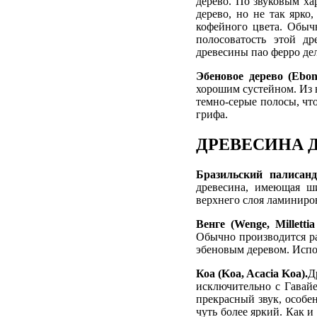
дерево. По звуковым ха
дерево, но не так ярко
кофейного цвета. Обыч
полосоватость этой др
древесины пао ферро де
Эбеновое дерево (Ebony
хорошим сустейном. Из 
темно-серые полосы, чт
грифа.
ДРЕВЕСИНА 
Бразильский палисандр
древесина, имеющая ши
верхнего слоя ламиниро
Венге (Wenge, Millettia 
Обычно производится ра
эбеновым деревом. Испо
Коа (Koa, Acacia Koa).
Д
исключительно с Гавайе
прекрасный звук, особен
чуть более яркий. Как и