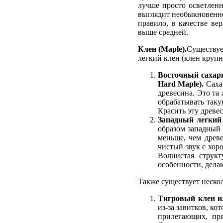
лучше просто осветленн
выглядит необыкновенно 
правило, в качестве ве
выше средней.
Клен (Maple).
Существуе
легкий клен (клен круп
Восточный сахарн
Hard Maple).
Саха
древесина. Это та
обрабатывать таку
Красить эту древес
Западный легкий 
образом западный 
меньше, чем древ
чистый звук с хор
Волнистая структ
особенности, дела
Также существует неско
Тигровый клен ил
из-за завитков, к
прилегающих, пря