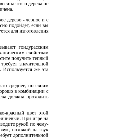
весина этого дерева не
ичена.
ое дерево - черное и с
сно подойдет, если вы
ется для изготовления
зывают гондурасским
ханическим свойствам
хотите получить теплый
требует значительной
. Используется же эта
о-то среднее, по своим
хорошо в комбинации с
рева должна проходить
ко-красный цвет этой
оричневый. При игре на
водите рукой по чему-
звук, похожий на звук
ребует дополнительной