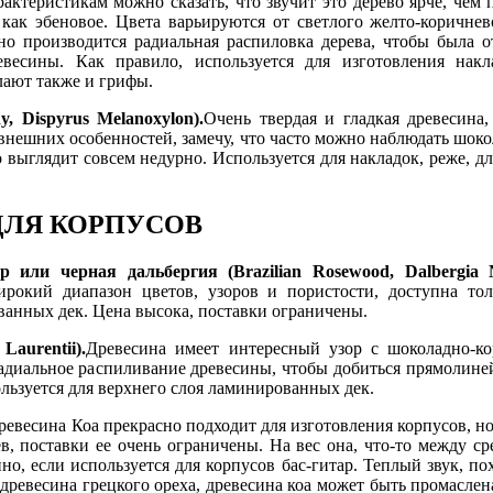
рактеристикам можно сказать, что звучит это дерево ярче, чем 
, как эбеновое. Цвета варьируются от светлого желто-коричнев
но производится радиальная распиловка дерева, чтобы была о
евесины. Как правило, используется для изготовления накл
лают также и грифы.
, Dispyrus Melanoxylon).
Очень твердая и гладкая древесина
внешних особенностей, замечу, что часто можно наблюдать шок
о выглядит совсем недурно. Используется для накладок, реже, д
ДЛЯ КОРПУСОВ
 или черная дальбергия (Brazilian Rosewood, Dalbergia N
рокий диапазон цветов, узоров и пористости, доступна тол
ванных дек. Цена высока, поставки ограничены.
Laurentii).
Древесина имеет интересный узор с шоколадно-к
диальное распиливание древесины, чтобы добиться прямолиней
льзуется для верхнего слоя ламинированных дек.
ревесина Коа прекрасно подходит для изготовления корпусов, но
в, поставки ее очень ограничены. На вес она, что-то между ср
но, если используется для корпусов бас-гитар. Теплый звук, п
 древесина грецкого ореха, древесина коа может быть промасле