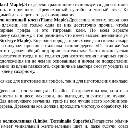
ard Maple).
Это дерево традиционно используется для изготов
ость и прочность. Превосходный сустейн и чистый звук. К
димой для защиты от деформирования.
и огненный клен (Flame Maple).
Древесина многих пород кле
 пламени, но только одна из них достаточно прочна, что
итарные грифы, и это тигровый клен. По всем характе
ену сахарному, с той разницей, что имеет высоко ценящийся уз
irdseye Maple).
Еще одна порода, происходящая из клена сахар
на получает при тангентальном распиле дерева. «Глазки» же б
 что и делает общий вид привлекательным. Часто можно услыш
достаточно тверд и не годится для изготовления гитарных гри
едположения ни на чем не основанные и ничем не подкрепленн
нно из клена глазкового, скрипичные мастера смогут убедить ва
 клену сахарному.
я как для изготовления грифов, так и для изготовления накладо
ревесина, поступающая с Гавайев. Из древесины коа, кстати, и
чности и в весе махагони, но выглядит, значительно лучше. 
ля наилучшего звучания, гриф из коа лучше всего комбинирова
дерева. Древесина коа должна проходить чистовую обработку. И
великолепная (Limba, Terminalia Superba).
Гитаристы обычно
 имеет уникальный желто-зеленый цвет и, даже будучи совс