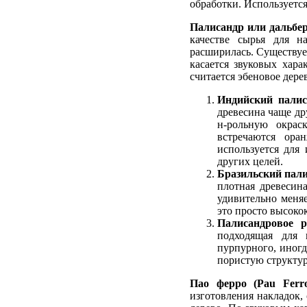
обработки. Используетс
Палисандр или дальберг
качестве сырья для н
расширилась. Существует
касается звуковых хара
считается эбеновое дере
Индийский палиса
древесина чаще др
н-рольную окраск
встречаются ора
используется для 
других целей.
Бразильский палис
плотная древесин
удивительно меняе
это просто высоко
Палисандровое ро
подходящая для 
пурпурного, иногд
пористую структур
Пао ферро (Pau Ferro
изготовления накладок, 