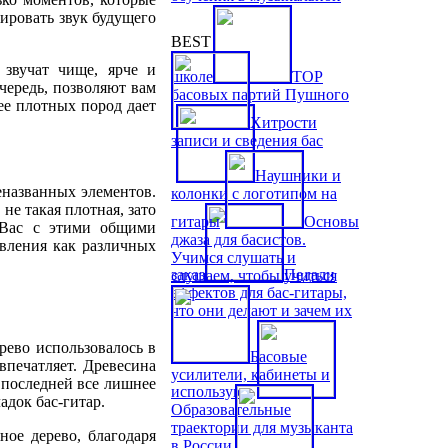
ировать звук будущего
BEST
 звучат чище, ярче и
школе
TOP
очередь, позволяют вам
басовых партий Пушного
ее плотных пород дает
Хитрости
записи и сведения бас
Наушники и
еназванных элементов.
колонки с логотипом на
не такая плотная, зато
гитары
Основы
л Вас с этими общими
джаза для басистов.
овления как различных
Учимся слушать и
заказ
Педали
слушаем, чтобы учиться
эффектов для бас-гитары,
что они делают и зачем их
ерево использовалось в
Басовые
впечатляет. Древесина
усилители, кабинеты и
я последней все лишнее
используют
адок бас-гитар.
Образовательные
траектории для музыканта
ное дерево, благодаря
в России