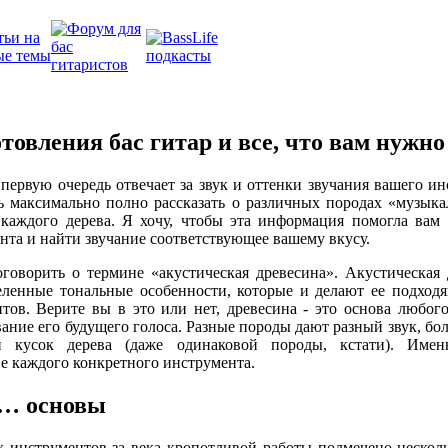
товления бас гитар и все, что вам нужно
первую очередь отвечает за звук и оттенки звучания вашего ин
ь максимально полно рассказать о различных породах «музык
 каждого дерева. Я хочу, чтобы эта информация помогла вам
нта и найти звучание соответствующее вашему вкусу.
говорить о термине «акустическая древесина». Акустическая 
еленные тональные особенности, которые и делают ее подходя
ов. Верите вы в это или нет, древесина - это основа любого
ание его будущего голоса. Разные породы дают разный звук, бол
 кусок дерева (даже одинаковой породы, кстати). Имен
е каждого конкретного инструмента.
а… основы
 инструментов за века кропотливой работы подмечено несколь