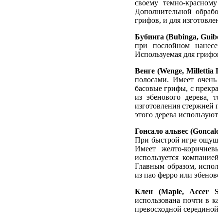
своему темно-красному
Дополнительной обрабо
грифов, и для изготовле
Бубинга (Bubinga, Guib
при послойном нанесе
Используемая для грифов
Венге (Wenge, Millettia 
полосами. Имеет очень
басовые грифы, с прекр
из эбенового дерева, т
изготовления стержней 
этого дерева используют
Гонсало альвес (Goncalo
При быстрой игре ощуща
Имеет желто-коричнев
используется компание
Главным образом, испол
из пао ферро или эбенов
Клен (Maple, Accer S
использована почти в к
превосходной серединой.