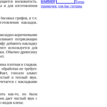
щается восковатость.
комбики
Типы
а и для изготовления
примочек для бас гитары
басовых грифов, в т.ч.
готовления накладок.
шоколадно-коричневыми
авливают потрясающие
ифу добавить накладку
енге используется для
дки. Обычно древесину
ет.
ина плотная и гладкая.
обработки не требует.
акт, гонсало альвес
истый и теплый звук.
четается с накладками
хоть как-то, но была
ен дает чистый звук с
о видов клена: