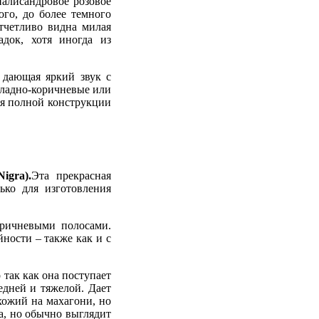
палисандровое розовое
ого, до более темного
тчетливо видна милая
адок, хотя иногда из
, дающая яркий звук с
оладно-коричневые или
ля полной конструкции
igra).
Эта прекрасная
ько для изготовления
оричневыми полосами.
ности – также как и с
 так как она поступает
едней и тяжелой. Дает
охожий на махагони, но
на, но обычно выглядит