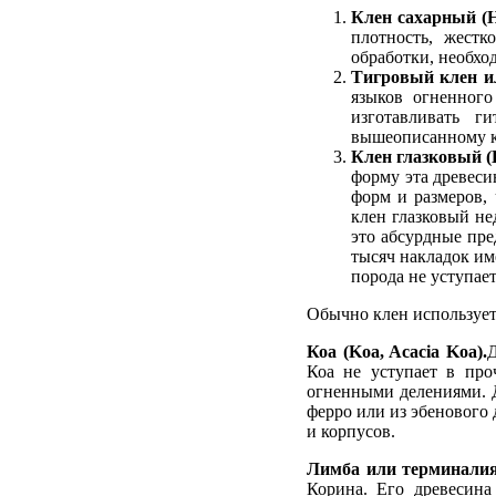
Клен сахарный (H
плотность, жестк
обработки, необхо
Тигровый клен ил
языков огненного
изготавливать г
вышеописанному кл
Клен глазковый (B
форму эта древеси
форм и размеров,
клен глазковый не
это абсурдные пр
тысяч накладок име
порода не уступает
Обычно клен используетс
Коа (Koa, Acacia Koa).
Д
Коа не уступает в про
огненными делениями. Д
ферро или из эбенового 
и корпусов.
Лимба или терминалия 
Корина. Его древесина