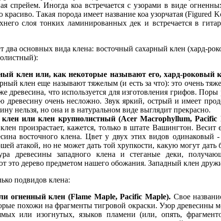
ая спрейем. Иногда коа встречается с узорами в виде огненны
красиво. Такая порода имеет название коа узорчатая (Figured Ko
рхнего слоя тонких ламинированных дек и встречается в гита
т два основных вида клена: восточный сахарный клен (хард-рок
нолистный):
ый клен или, как некоторые называют его, хард-роковый к
рный клен еще называют тяжелым (и есть за что): это очень тяже
 же древесина, что используется для изготовления грифов. Пор
ю древесину очень несложно. Звук яркий, острый и имеет про
ину нельзя, но она и в натуральном виде выглядит прекрасно.
клен или клен крупнолистный (Acer Macrophyllum, Pacific
клен произрастает, кажется, только в штате Вашингтон. Весит 
есина восточного клена. Цвет у двух этих видов одинаковый 
ошей атакой, но не может дать той хрупкости, какую могут дать
ура древесины западного клена и стеганые деки, получаю
ют это дерево предметом нашего обожания. Западный клен друж
лько подвидов клена:
и огненный клен (Flame Maple, Pacific Maple).
Свое названи
оторые похожи на фрагменты тигровой окраски. Узор древесины м
мых или изогнутых, языков пламени (или, опять, фрагменто