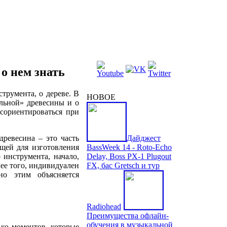
 о нем знать
струмента, о дереве. В
НОВОЕ
альной» древесины и о
 сориентироваться при
древесина – это часть
Дайджест
щей для изготовления
BassWeek 14 - Roto-Echo
 инструмента, начало,
Delay, Boss PX-1 Plugout
ее того, индивидуален
FX, бас Gretsch и тур
но этим объясняется
Radiohead
Преимущества офлайн-
обучения в музыкальной
ко моментов, которые