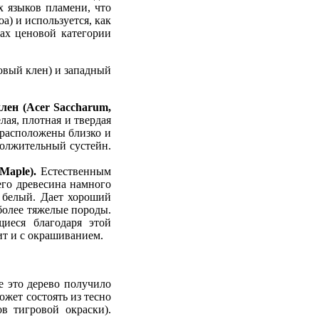
х языков пламени, что
a) и используется, как
рах ценовой категории
овый клен) и западный
лен (Acer Saccharum,
лая, плотная и твердая
ы расположены близко и
должительный сустейн.
 Maple).
Естественным
его древесина намного
- белый. Дает хороший
 более тяжелые породы.
щиеся благодаря этой
ит и с окрашиванием.
е это дерево получило
ожет состоять из тесно
в тигровой окраски).