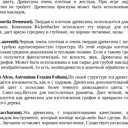
 цвету. Древесина очень плотная и жесткая. При игре ощу
тки не требует. Древесина бросиума может быть использован
ния накладок.
ourtia Demeusei).
Твердая и плотная древесина, используется для 
нии. Компания Rickenbacker использует эту породу для из
, дает яркую середину и глубокие, но хорошо читаемые, низы.
Laurentii).
Черная, очень плотная и очень твердая древесина с 
 грубую крупнозернистую структуру. Из этой породы изгот
асным средним диапазоном и теплыми низами. Если к такому гр
о получится фантастический, по ясности, звук. Древесина в
грифов. Может быть использована и как сырье для грубой накла
 необработанной, то есть, необходимости в конечной обработке н
 Alves, Astronium Fraxini Folium).
По своей структуре эта древес
ется восковатость, как и с падуком. Древесина дополнительной 
ый цвет с полосами более темного шоколадного цвета. Ф
й Смит-энд-Вессон для пистолетных рукояток. Дает четкий, ч
ьзуется как древесина для изготовления грифов и прекрасно со
ого дерева.
accharum).
Эта древесина, с поразительными качествами, 
аждом инструменте, который вообще когда-либо был сделан. Кл
 Звучание оставляет хорошее впечатление. Существует нескольк