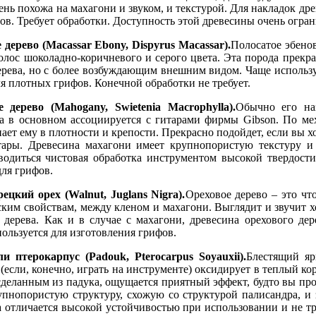
нь похожа на махагони и звуком, и текстурой. Для накладок дре
фов. Требует обработки. Доступность этой древесины очень огран
дерево (Macassar Ebony, Dispyrus Macassar).
Полосатое эбенов
лос шоколадно-коричневого и серого цвета. Эта порода прекра
дерева, но с более возбуждающим внешним видом. Чаще использу
ля плотных грифов. Конечной обработки не требует.
дерево (Mahogany, Swietenia Macrophylla).
Обычно его на
на в основном ассоциируется с гитарами фирмы Gibson. По ме
пает ему в плотности и крепости. Прекрасно подойдет, если вы 
тары. Древесина махагони имеет крупнопористую текстуру и 
одиться чистовая обработка инструментом высокой твердости
для грифов.
ецкий орех (Walnut, Juglans Nigra).
Ореховое дерево – это чт
ким свойствам, между кленом и махагони. Выглядит и звучит 
 дерева. Как и в случае с махагони, древесина орехового де
ользуется для изготовления грифов.
 птерокарпус (Padouk, Pterocarpus Soyauxii).
Блестящий яр
(если, конечно, играть на инструменте) оксидирует в теплый к
сделанным из падука, ощущается приятный эффект, будто вы про
упнопористую структуру, схожую со структурой палисандра, и 
а отличается высокой устойчивостью при использовании и не т