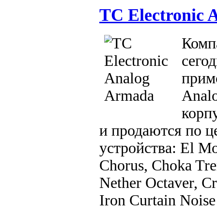
TC Electronic 
Комп
сего
прим
Anal
корпу
и продаются по ц
устройства: El M
Chorus, Choka Tre
Nether Octaver, C
Iron Curtain Noise