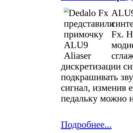
ALU9
синт
Fx. Н
моди
сгла
дискретизации си
подкрашивать зву
сигнал, изменив е
педальку можно н
Подробнее...