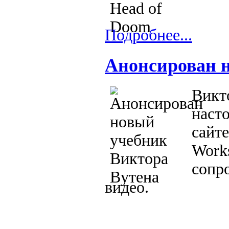
Подробнее...
Анонсирован 
Викт
наст
сайте
Works
сопр
видео.