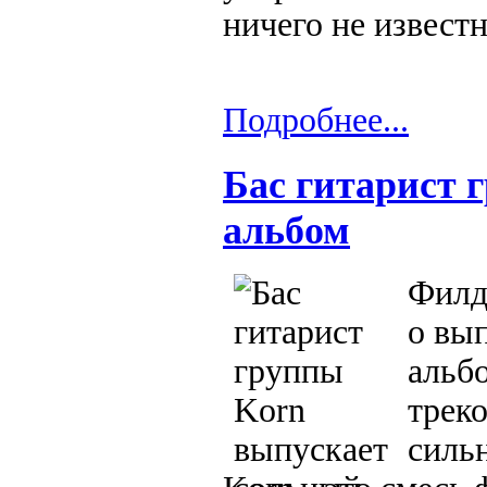
ничего не известн
Подробнее...
Бас гитарист 
альбом
Филд
о вы
альбо
трек
силь