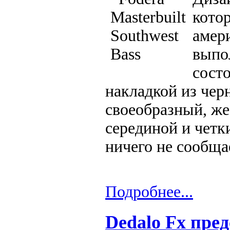
кото
амер
выпо
состо
накладкой из чер
своеобразный, же
серединой и четк
ничего не сообща
Подробнее...
Dedalo Fx пре