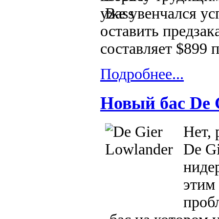
уже увенчался ус
оставить предзака
составляет $899 
Подробнее...
Новый бас De 
Нет, 
De Gi
ниде
этим
проб