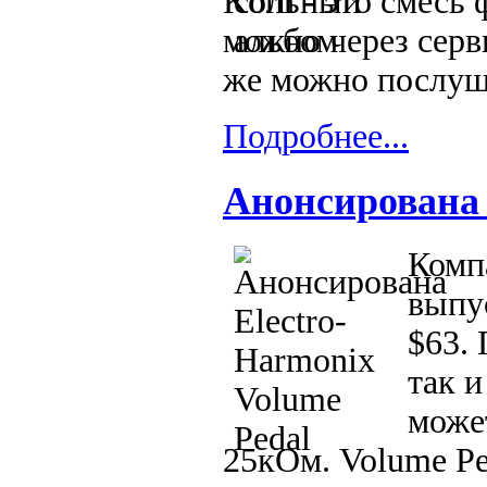
Korn - это смесь
можно через серв
же можно послуша
Подробнее...
Анонсирована 
Комп
выпу
$63. 
так 
може
25кОм. Volume Pe