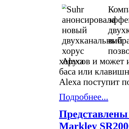
Комп
эффек
двух
вибра
позв
хорусов и может 
баса или клавишн
Alexa поступит п
Подробнее...
Представлены 
Markley SR200