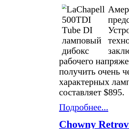
Амер
пред
Устр
техн
закл
рабочего напряже
получить очень ч
характерных ламп
составляет $895.
Подробнее...
Chowny Retrovi