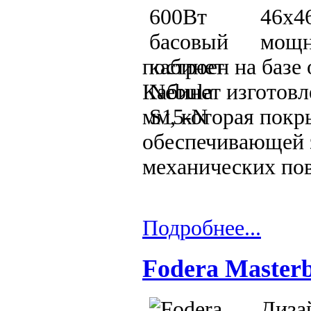
46x46
мощн
построен на базе
Кабинет изготовл
мм, которая покр
обеспечивающей з
механических пов
Подробнее...
Fodera Masterb
Диза