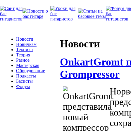
Новости
Новости
Новичкам
Техника
Теория
OnkartGromt п
Разное
Мастерская
Оборудование
Grompressor
Подкасты
Басисты
Форум
Норв
пред
комп
сохра