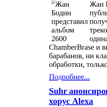
Жан 
публ
полу
треко
один
ChamberBrase и в
барабанов, ни кл
обработки, тольк
Подробнее...
Suhr анонсир
хорус Alexa