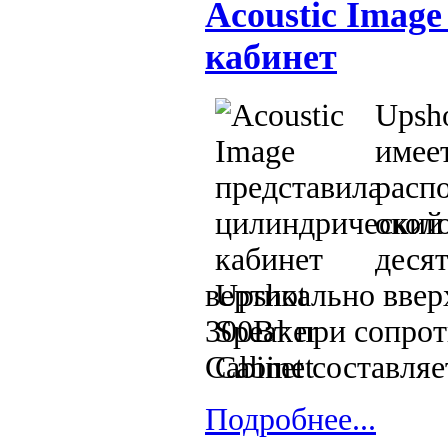
Acoustic Imag
кабинет
Upsho
имее
распо
окол
деся
вертикально ввер
300Вт при сопрот
Cabinet составляе
Подробнее...