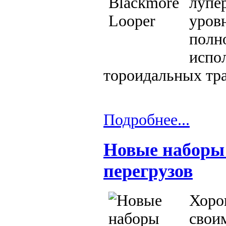
лупе
уров
полн
испо
тороидальных тр
Подробнее...
Новые наборы 
перегрузов
Хоро
свои