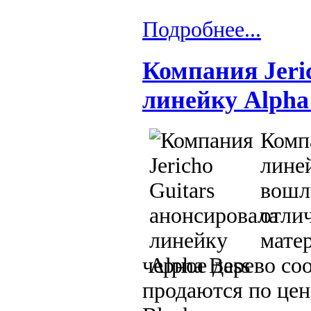
Подробнее...
Компания Jeri
линейку Alpha
Компа
линей
вошли
отли
мате
черное дерево со
продаются по цене