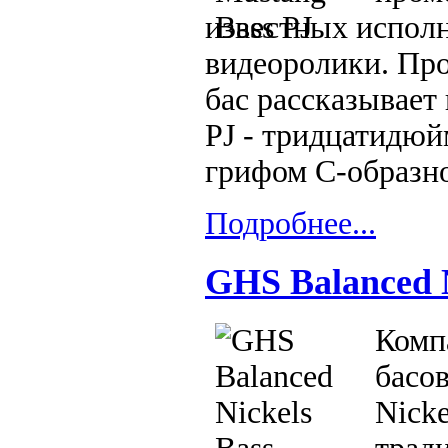
известных исполн
видеоролики. Про
бас рассказывает 
PJ - тридцатидюй
грифом C-образн
Подробнее...
GHS Balanced N
Комп
басо
Nicke