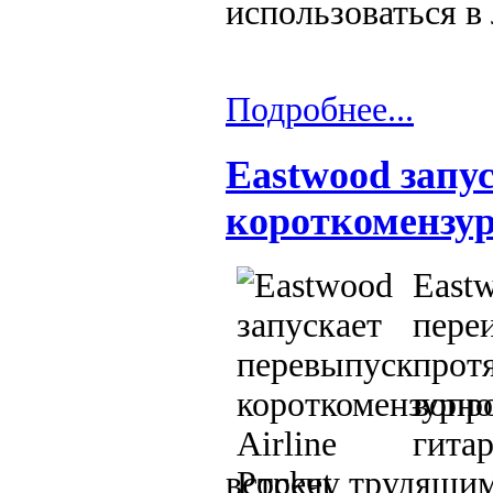
использоваться в
Подробнее...
Eastwood запу
короткомензурн
East
переи
прот
вопр
гита
встречу трудящим