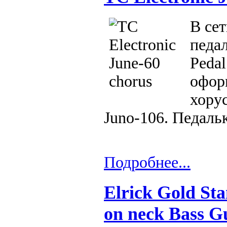
В се
педал
Pedal
офор
хорус
Juno-106. Педальк
Подробнее...
Elrick Gold St
on neck Bass G