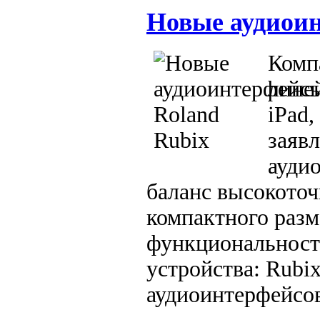
Новые аудиоин
Комп
лине
iPad
заяв
ауди
баланс высокоточ
компактного разм
функциональности
устройства: Rubix
аудиоинтерфейсов