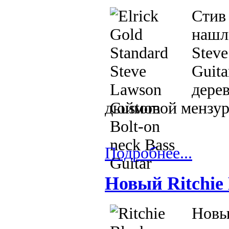
Стив 
нашли
Steve
Guita
дере
дюймовой мензур
Подробнее...
Новый Ritchie 
Новый