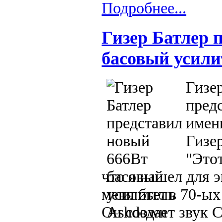
Подробнее...
Гизер Батлер 
басовый усили
Гизер
предс
имен
Гизер
"Этот
что я нашел для 
меня был в 70-ых 
Он создает звук 