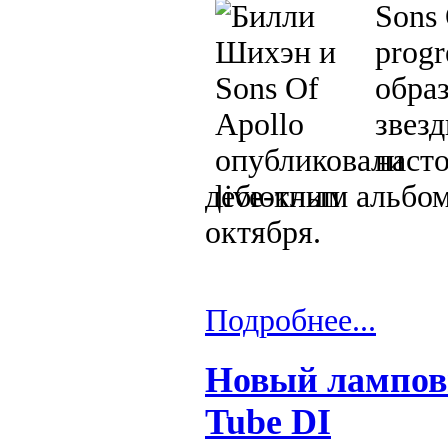
Sons 
progr
образ
звез
наст
дебютным альбомо
октября.
Подробнее...
Новый ламповы
Tube DI