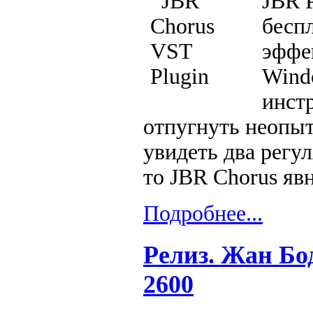
JBR 
бесп
эффе
Wind
инст
отпугнуть неопыт
увидеть два регу
то JBR Chorus явн
Подробнее...
Релиз. Жан Бо
2600