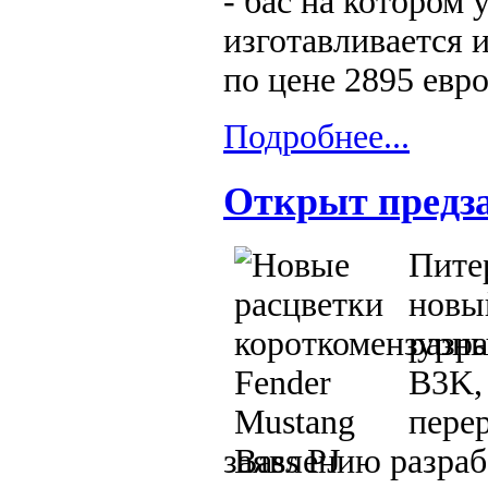
- бас на котором 
изготавливается 
по цене 2895 евро
Подробнее...
Открыт предза
Питер
новы
разра
B3K, 
пере
заявлению разраб