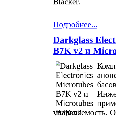
Blacker.
Подробнее...
Darkglass Elec
B7K v2 и Micr
Компа
анон
басо
Инже
прим
упарвляемость. О