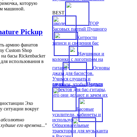
примочка, которую
рам машиной.
BEST
школе
TOP
басовых партий Пушного
ature Pickup
Хитрости
записи и сведения бас
ать армию фанатов
my Custom Shop
Наушники и
 на басы Rickenbacker
колонки с логотипом на
 для использования в
гитары
Основы
джаза для басистов.
Учимся слушать и
заказ
Педали
слушаем, чтобы учиться
эффектов для бас-гитары,
что они делают и зачем их
адиостанции Эхо
у ситуации вокруг
Басовые
усилители, кабинеты и
используют
, абсолютно
Образовательные
удшие его времена...
"
траектории для музыканта
в России