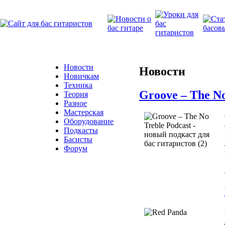
Новости
Новости
Новичкам
Техника
Groove – The No
Теория
Разное
Мастерская
Оборудование
Подкасты
Басисты
Форум