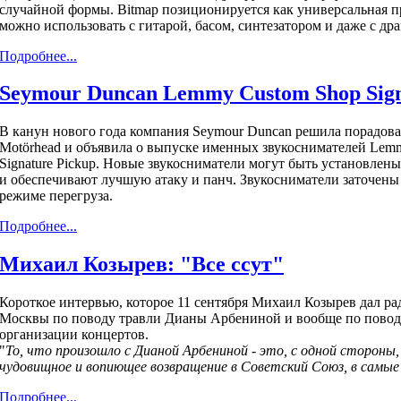
случайной формы. Bitmap позиционируется как универсальная 
можно использовать с гитарой, басом, синтезатором и даже с д
Подробнее...
Seymour Duncan Lemmy Custom Shop Sign
В канун нового года компания Seymour Duncan решила порадов
Motörhead и объявила о выпуске именных звукоснимателей Lem
Signature Pickup. Новые звукосниматели могут быть установлены
и обеспечивают лучшую атаку и панч. Звукосниматели заточены
режиме перегруза.
Подробнее...
Михаил Козырев: "Все ссут"
Короткое интервью, которое 11 сентября Михаил Козырев дал р
Москвы по поводу травли Дианы Арбениной и вообще по повод
организации концертов.
"
То, что произошло с Дианой Арбениной - это, с одной стороны
чудовищное и вопиющее возвращение в Советский Союз, в самые х
Подробнее...