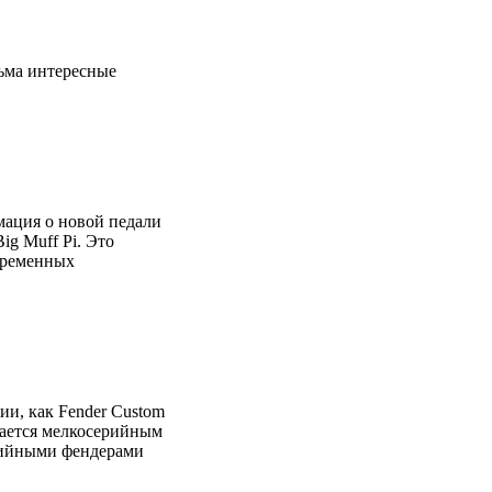
сьма интересные
мация о новой педали
ig Muff Pi. Это
овременных
ии, как Fender Custom
мается мелкосерийным
ерийными фендерами