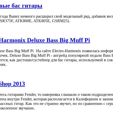
овые бас гитары
 года Ibanez немного расширил свой модельный ряд, добавив ве
, SR375F, ATK800E, ATK805E, GSRM25).
Harmonix Deluxe Bass Big Muff Pi
На сайте Electro-Harmonix появилась инфор
чек. Deluxe Bass Big Muff Pi - апгрейд популярной педали Bass B
ется, как дистошн/сустейнер для бас гитары, используемой в с
иях.
Shop 2013
есь гитарами Fender, то наверняка слышали о таком подразделен
уппа внутри Fender, которая располагается в Калифорнии и зани
ассных гитар. Как это не странно звучит, но по сравнению с с
иколепное звучание.