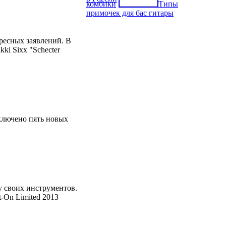
комбики
Типы
примочек для бас гитары
ресных заявлений. В
ki Sixx "Schecter
ключено пять новых
у своих инструментов.
t-On Limited 2013