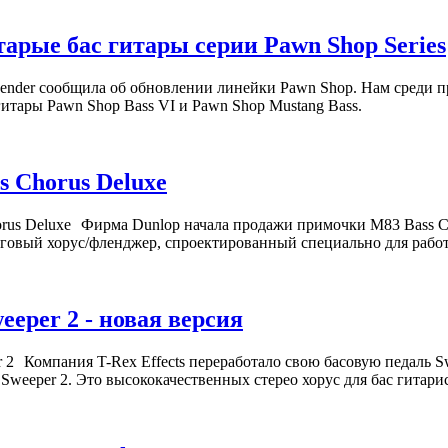
тарые бас гитары серии Pawn Shop Series
ender сообщила об обновлении линейки Pawn Shop. Нам среди п
гитары Pawn Shop Bass VI и Pawn Shop Mustang Bass.
s Chorus Deluxe
Фирма Dunlop начала продажи примочки M83 Bass Ch
говый хорус/фленджер, спроектированный специально для работы
weeper 2 - новая версия
Компания T-Rex Effects переработало свою басовую педаль S
s Sweeper 2. Это высококачественных стерео хорус для бас гитари