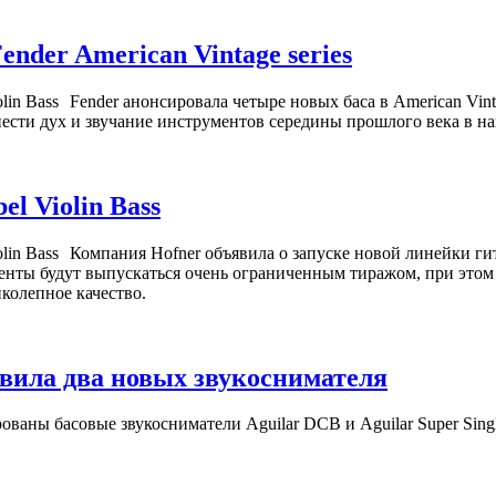
nder American Vintage series
Fender анонсировала четыре новых баса в American Vint
нести дух и звучание инструментов середины прошлого века в на
el Violin Bass
Компания Hofner объявила о запуске новой линейки гит
менты будут выпускаться очень ограниченным тиражом, при этом
колепное качество.
авила два новых звукоснимателя
ваны басовые звукосниматели Aguilar DCB и Aguilar Super Singl