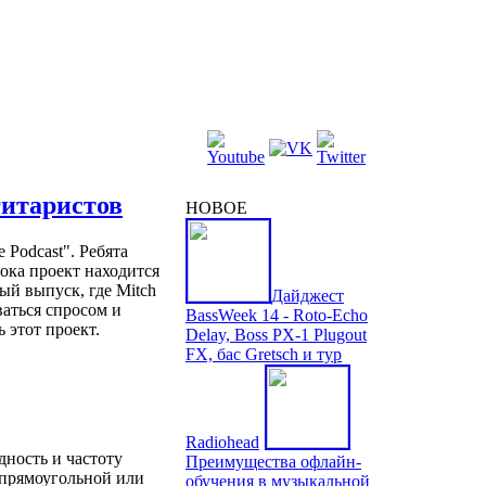
 гитаристов
НОВОЕ
 Podcast". Ребята
Пока проект находится
ый выпуск, где Mitch
Дайджест
оваться спросом и
BassWeek 14 - Roto-Echo
 этот проект.
Delay, Boss PX-1 Plugout
FX, бас Gretsch и тур
Radiohead
дность и частоту
Преимущества офлайн-
 прямоугольной или
обучения в музыкальной