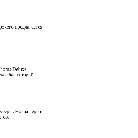
рочего предлагается
orus Deluxe -
 с бас гитарой.
weeper. Новая версия
стов.